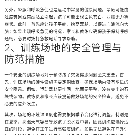
另外，晕厥和呼吸急促也是运动中常见的健康问题。晕厥可能由
过度劳累或突然站立引起，孩子可能出现面色苍白、四肢无力等
症状。此时，首先应让孩子平躺，抬高双腿，以促进血液流向大
脑；如果出现呼吸急促的情况，家长和教练应确保孩子保持呼吸
通畅，必要时拨打急救电话寻求帮助。
2、训练场地的安全管理与
防范措施
一个安全的训练场地对于预防孩子突发健康问题至关重要。首
先，训练场地的硬件设施需要定期检查，确保场地内没有明显的
安全隐患。例如，运动器材要牢固，地面要平整，没有突出的石
块或杂物。教练员和家长应该提前做好场地的安全检查，避免不
必要的意外发生。
其次，场地的环境温湿度也需要根据季节变化进行调整。特别是
在夏季，高温天气容易导致孩子脱水或中暑，因此训练应选择适
宜的时段，避免在正午进行高强度训练。如果无法避免在户外训