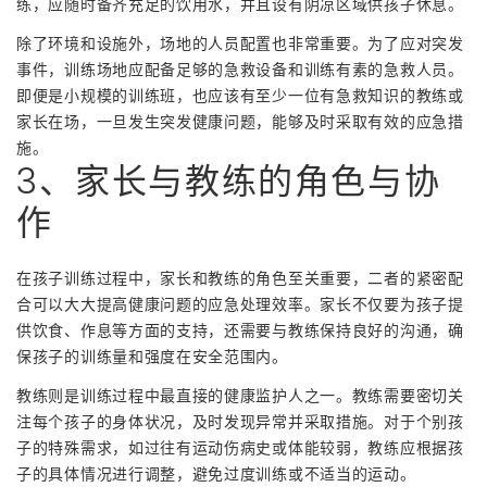
练，应随时备齐充足的饮用水，并且设有阴凉区域供孩子休息。
除了环境和设施外，场地的人员配置也非常重要。为了应对突发
事件，训练场地应配备足够的急救设备和训练有素的急救人员。
即便是小规模的训练班，也应该有至少一位有急救知识的教练或
家长在场，一旦发生突发健康问题，能够及时采取有效的应急措
施。
3、家长与教练的角色与协
作
在孩子训练过程中，家长和教练的角色至关重要，二者的紧密配
合可以大大提高健康问题的应急处理效率。家长不仅要为孩子提
供饮食、作息等方面的支持，还需要与教练保持良好的沟通，确
保孩子的训练量和强度在安全范围内。
教练则是训练过程中最直接的健康监护人之一。教练需要密切关
注每个孩子的身体状况，及时发现异常并采取措施。对于个别孩
子的特殊需求，如过往有运动伤病史或体能较弱，教练应根据孩
子的具体情况进行调整，避免过度训练或不适当的运动。