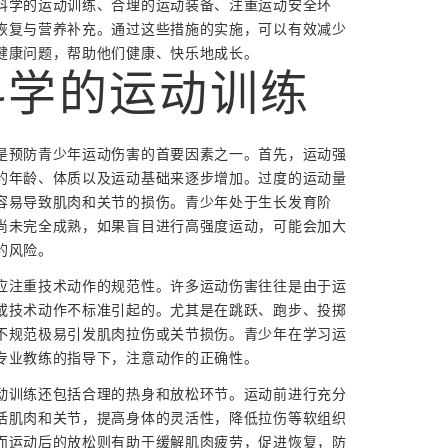
科学的运动训练、合理的运动装备、注重运动安全环
恢复与营养补充。通过这些措施的实施，可以有效减少
健康问题，帮助他们健康、快乐地成长。
科学的运动训练
是预防青少年运动伤害的首要因素之一。首先，运动强
的年龄、体质以及运动基础来逐步增加。过度的运动量
容易导致肌肉和关节的损伤。青少年处于生长发育阶
尚未完全成熟，如果盲目进行高强度运动，可能会加大
的风险。
应注重技术动作的规范性。许多运动伤害往往是由于运
或技术动作不标准引起的。尤其是在跳跃、跑步、投掷
不规范极易引发肌肉拉伤或关节损伤。青少年在学习运
专业教练的指导下，注意动作的正确性。
动训练还包括合理的热身和放松环节。运动前进行充分
活肌肉和关节，提高身体的灵活性，降低拉伤等软组织
而运动后的放松则有助于缓解肌肉疲劳，促进恢复，防