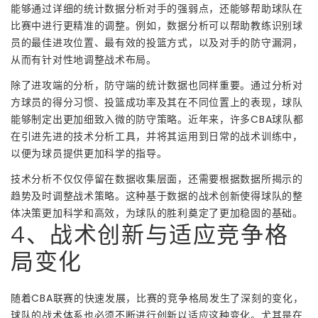
能够通过详细的统计数据分析对手的强弱点，还能够帮助球队在
比赛中进行更精准的调整。例如，数据分析可以帮助教练识别球
员的最佳进攻位置、最有效的投篮方式，以及对手的防守漏洞，
从而有针对性地调整战术布局。
除了进攻端的分析，防守端的统计数据也同样重要。通过分析对
方球员的得分习惯、投篮成功率及其在不同位置上的表现，球队
能够制定出更加细致入微的防守策略。近年来，许多CBA球队都
在引进先进的技术分析工具，并将其运用到日常的战术训练中，
以便为球员提供更加科学的指导。
技术分析不仅仅停留在数据收集层面，还需要根据数据所揭示的
趋势及时调整战术策略。这种基于数据的战术创新使得球队的整
体决策更加科学和高效，为球队的胜利奠定了更加稳固的基础。
4、战术创新与适应竞争格
局变化
随着CBA联赛的快速发展，比赛的竞争格局发生了深刻的变化，
球队的战术体系也必须不断进行创新以适应这种变化。尤其是在