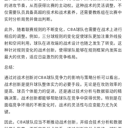
的进攻节奏，从而获得比赛的主动权。这种战术的灵活调整，不
仅需要队员具备高超的技术和战术素养，还需要教练组在比赛中
实时分析局势并做出判断。
此外，随着联赛规则的不断变化，CBA球队也需要在战术上进行
相应的调整。例如，三分球规则的变化促使球队更加注重外线投
射和空间利用，球队在进攻端的战术设计也随之发生了转变。这
种针对规则变化的战术创新，使得球队能够在规则框架内发挥出
最大的优势，适应日益激烈的竞争格局。
总结：
通过对战术创新对CBA球队竞争力的影响与策略分析可以看出，
战术创新是提升球队整体实力的必要手段。无论是在攻防效率的
提高、球员个体能力的促进，还是通过技术分析与数据驱动的精
确决策，战术创新都能够帮助球队在竞争中获得优势。特别是在
面临竞争环境的不断变化时，战术的灵活性与应变能力尤为关
键。
因此，CBA球队应当不断推动战术创新，并结合技术分析和数据