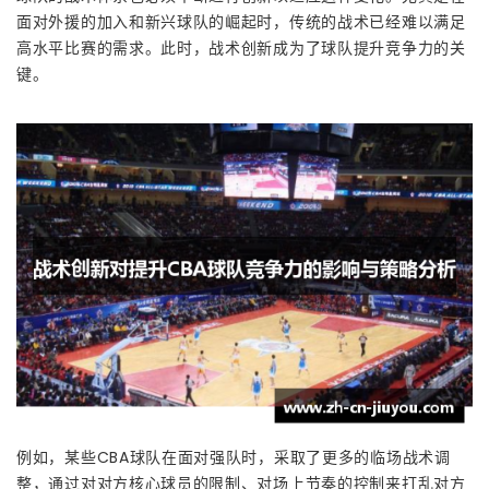
面对外援的加入和新兴球队的崛起时，传统的战术已经难以满足
高水平比赛的需求。此时，战术创新成为了球队提升竞争力的关
键。
例如，某些CBA球队在面对强队时，采取了更多的临场战术调
整，通过对对方核心球员的限制、对场上节奏的控制来打乱对方