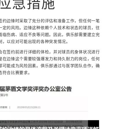
应急措施
签约边锋时采取了充分的评估和准备工作，但任何一笔
一定的风险。边锋这种依赖个人技术和状态的球员，往
面临伤病、适应不良等问题。因此，俱乐部需要建立完
制，以应对可能出现的各种突发情况。
会在签约前进行详细的体检，并对球员的身体状况进行
是在边锋这个需要较强爆发力和持久耐力的岗位，任何
都可能成为风险因素。俱乐部通过与医学团队合作，确
态符合比赛要求。