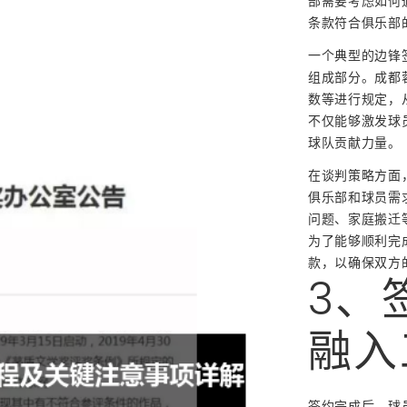
部需要考虑如何
条款符合俱乐部
一个典型的边锋
组成部分。成都
数等进行规定，
不仅能够激发球
球队贡献力量。
在谈判策略方面
俱乐部和球员需
问题、家庭搬迁
为了能够顺利完
款，以确保双方
3、
融入
签约完成后，球