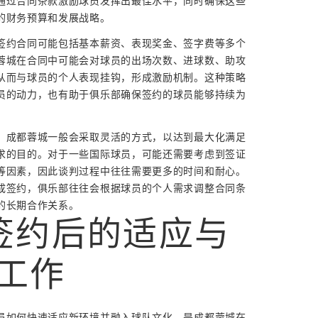
通过合同条款激励球员发挥出最佳水平，同时确保这些
的财务预算和发展战略。
签约合同可能包括基本薪资、表现奖金、签字费等多个
蓉城在合同中可能会对球员的出场次数、进球数、助攻
从而与球员的个人表现挂钩，形成激励机制。这种策略
员的动力，也有助于俱乐部确保签约的球员能够持续为
，成都蓉城一般会采取灵活的方式，以达到最大化满足
求的目的。对于一些国际球员，可能还需要考虑到签证
等因素，因此谈判过程中往往需要更多的时间和耐心。
成签约，俱乐部往往会根据球员的个人需求调整合同条
的长期合作关系。
签约后的适应与
工作
员如何快速适应新环境并融入球队文化，是成都蓉城在