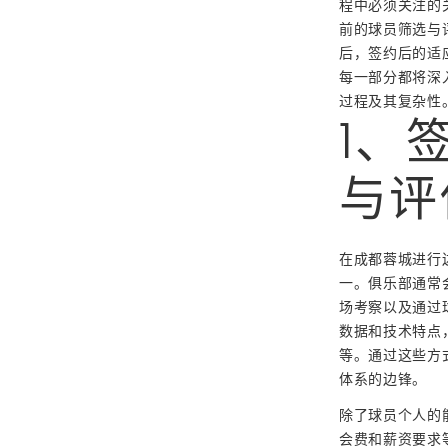
程中必须关注的
前的球员筛选与
后，签约后的适
每一部分都将深
过程及其复杂性
1、
与评
在成都蓉城进行
一。俱乐部通常
场考察以及通过
数据和技术特点
等。通过这些方
体系的边锋。
除了球员个人的
会费和薪资要求