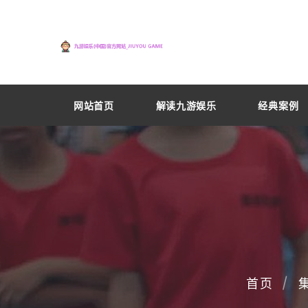
网站首页
解读九游娱乐
经典案例
首页