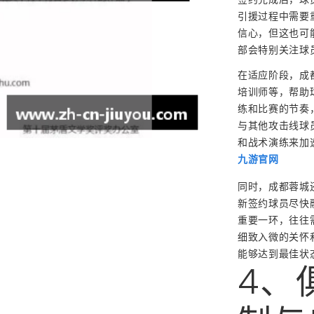
引援过程中需要
信心，但这也可
部会特别关注球
在适应阶段，成
培训师等，帮助
练和比赛的节奏
与其他攻击线球
和战术演练来加
九游官网
同时，成都蓉城
新签约球员尽快
重要一环，往往
细致入微的关怀
能够达到最佳状
4、