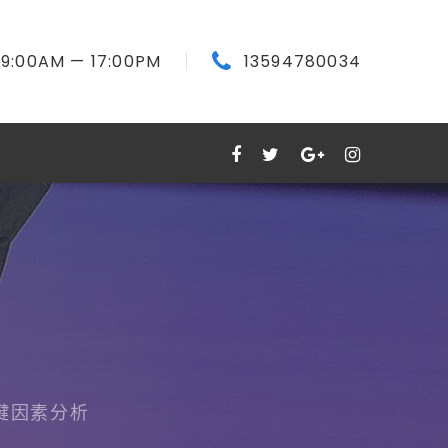
9:00
AM
— 17:00
PM
13594780034
键因素分析