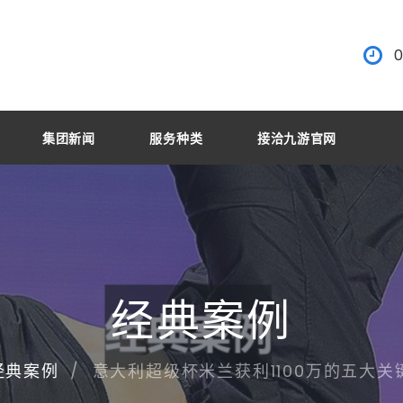
0
集团新闻
服务种类
接洽九游官网
经典案例
意大利超级杯米兰获利1100万的五大关
经典案例