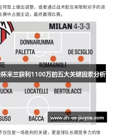
在阵型上做出调整，或者通过战术配合来限制对手的进
比赛中占据主动，最终赢得比赛。
不仅仅是一场胜利的关键，更是球队长期竞争力的体