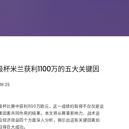
杯米兰获利1100万的五大关键因
19:25
：
级杯比赛中获利1100万欧元，这一成绩的取得不仅仅是运
重因素共同作用的结果。本文将从赛事影响力、战术运
及经济效益四个方面深入分析，揭示出这些关键因素如
取得巨大成功。