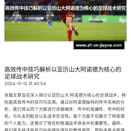
高效传中技巧解析以亚历山大阿诺德为核心的
足球战术研究
2024-11-12 13:40:54
本篇文章旨在深入探讨以亚历山大·阿诺德为核心的足球战术，特
别是高效传中的技巧与应用。通过对阿诺德独特的传中风格的分
析，我们将从四个方面进行详细阐述：传中的准确性、传中的时
机、与队友的配合以及战术灵活性。每个方面不仅展示了阿诺德
的个人能力，还揭示了他在利物浦战术体系中的重要性。最终，
我们将总结这些技巧如何提升球队的整体表现，帮助读者全面理