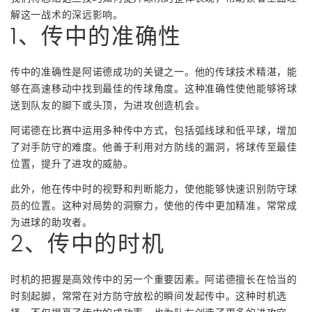
解这一战术的深远影响。
1、传中的准确性
传中的准确性是阿诺德成功的关键之一。他的传球技术精湛，能
够在高速移动中找到最佳的传球角度。这种准确性使他能够将球
送到队友的脚下或头顶，为进攻创造机会。
阿诺德在比赛中运用多种传中方式，包括弧线球和低平球，增加
了对手防守的难度。他善于利用对方防线的漏洞，将球传至最佳
位置，提升了进攻的威胁。
此外，他在传中时的视野和判断能力，使他能够快速识别防守球
员的位置。这种对局势的洞察力，使他的传中更加精准，常常成
为进球的助攻者。
2、传中的时机
时机的把握是高效传中的另一个重要因素。阿诺德擅长在恰当的
时刻起脚，常常在对方防守放松的瞬间发起传中。这种时机选