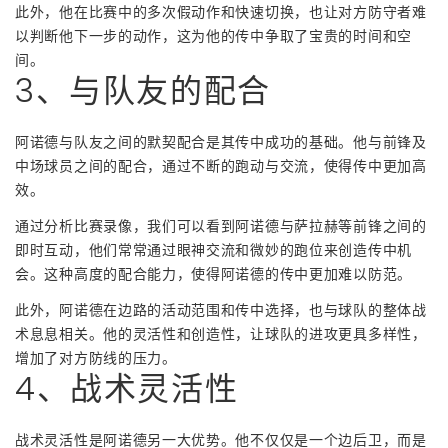
此外，他在比赛中的多次假动作和快速切换，也让对方防守者难
以判断他下一步的动作，这为他的传中争取了宝贵的时间和空
间。
3、与队友的配合
阿诺德与队友之间的默契配合是其传中成功的基础。他与前锋及
中场球员之间的配合，通过不断的跑动与交流，使得传中更加高
效。
通过分析比赛录像，我们可以看到阿诺德与萨拉赫等前锋之间的
即时互动，他们常常通过眼神交流和微妙的跑位来创造传中机
会。这种高度的配合能力，使得阿诺德的传中更加难以防范。
此外，阿诺德在边路的活动范围和传中选择，也与球队的整体战
术息息相关。他的灵活性和创造性，让球队的进攻更具多样性，
增加了对方防线的压力。
4、战术灵活性
战术灵活性是阿诺德另一大优势。他不仅仅是一个边后卫，而是