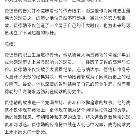
费德勒的告别并不意味着他的传奇结束，而是他作为网球史上最
伟大的球员之一的历史地位已然不可动摇。通过他的努力和奉
献，费德勒不仅创造了一个属于自己的伟大时代，也为未来的球
员树立了不可超越的标杆。
总结：
费德勒的职业生涯堪称传奇，他从初登大满贯赛场的青涩少年到
成为网球历史上最具影响力的球员之一，经历了无数的高潮与低
谷。费德勒不仅突破了大满贯纪录，还与纳达尔、德约科维奇等
人展开了无数的经典对决，每一场比赛都成为了网球历史上的经
典瞬间。最终，他以深情的告别结束了自己的职业生涯，然而费
德勒的传奇将永远镌刻在网球的历史中。
费德勒的故事是一个充满坚持、奋斗和不懈追求的故事。他的成
就不仅体现在赛场上，更体现在他为整个网球运动做出的贡献。
他的优雅球风、坚韧精神和无尽的热情，将永远激励着后来的球
员和网球迷。费德勒的传奇将继续在人们心中闪耀，成为网球史
上永不磨灭的一部分。