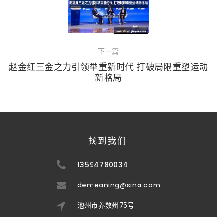
下一篇
赵金红三金之力引领举重新时代 打破局限重塑运动
新格局
找到我们
13594780034
demeaning@sina.com
池州市养数州75号