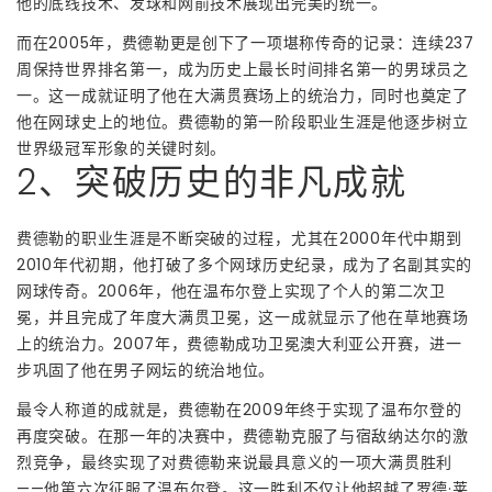
他的底线技术、发球和网前技术展现出完美的统一。
而在2005年，费德勒更是创下了一项堪称传奇的记录：连续237
周保持世界排名第一，成为历史上最长时间排名第一的男球员之
一。这一成就证明了他在大满贯赛场上的统治力，同时也奠定了
他在网球史上的地位。费德勒的第一阶段职业生涯是他逐步树立
世界级冠军形象的关键时刻。
2、突破历史的非凡成就
费德勒的职业生涯是不断突破的过程，尤其在2000年代中期到
2010年代初期，他打破了多个网球历史纪录，成为了名副其实的
网球传奇。2006年，他在温布尔登上实现了个人的第二次卫
冕，并且完成了年度大满贯卫冕，这一成就显示了他在草地赛场
上的统治力。2007年，费德勒成功卫冕澳大利亚公开赛，进一
步巩固了他在男子网坛的统治地位。
最令人称道的成就是，费德勒在2009年终于实现了温布尔登的
再度突破。在那一年的决赛中，费德勒克服了与宿敌纳达尔的激
烈竞争，最终实现了对费德勒来说最具意义的一项大满贯胜利
——他第六次征服了温布尔登。这一胜利不仅让他超越了罗德·莱