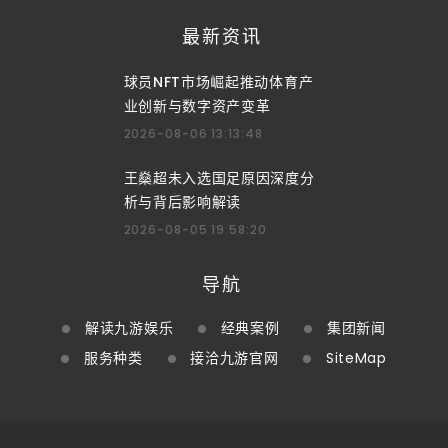
最新资讯
球员NFT市场崛起推动体育产
业创新与数字资产变革
2026-08-06 13:13:48
王燊超未入选国足原因深度分
析与背后影响解读
2026-08-05 19:58:20
导航
解读九游娱乐
经典案例
集团新闻
服务种类
接洽九游官网
SiteMap