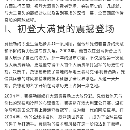
方面进行回顾：初登大满贯的震撼登场、突破历史的非凡成就、
与大三巨头的巅峰对决以及告别赛场的深情一幕，全面回顾他传
奇般的网球旅程。
1、初登大满贯的震撼登场
费德勒的职业生涯起步并非一帆风顺，但他却凭借着自身的天赋
和不懈的努力迅速崭露头角。2003年，他首次在温网舞台上向
世人展示了自己的潜力。那一年的温布尔登，不仅是他第一次征
战大满贯赛场，更是他夺得个人首个大满贯单打冠军的历史性时
刻。决赛中，费德勒击败了当地的草地王者马克·菲利普西斯，凭
借其优雅的球风和精准的技术征服了全世界球迷。从这一天开
始，费德勒的名字开始在网球历史上占据一席之地。
2004年，费德勒继续在大满贯赛场上大放异彩。凭借着他无与
伦比的球技和冷静的心理素质，费德勒在澳大利亚公开赛、温布
尔登和美国公开赛上接连夺得冠军，成为新一代的网坛巨星。在
2004年，他的全球排名也一跃登顶世界第一，成为了全球最强
的男子单打选手。费德勒的技术和风格在这一阶段达到了巅峰，