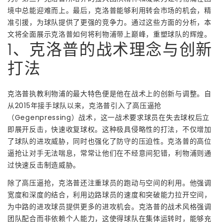
境中总能迎难而上。最后，克洛普能够利用转会市场的机会，精
准引援，为球队提供了更强的竞争力。通过这些方面的分析，本
文将全面展示克洛普如何将利物浦带上巅峰，重塑球队的辉煌。
1、克洛普的战术理念与创新
打法
克洛普执教利物浦的最大特色便是他在战术上的创新与调整。自
从2015年接手球队以来，克洛普引入了高压逼抢
（Gegenpressing）战术，这一战术要求球员在失去球权后立
即展开反击，快速收复球权。这种极具侵略性的打法，不仅增加
了球队的进攻威胁，同时也强化了防守的压迫性。克洛普的高位
逼抢让对手无法喘息，常常让他们在不经意间犯错，利物浦则通
过快速反击制造威胁。
除了高压逼抢，克洛普还注重球员的跑动与空间的利用。他强调
宽度和深度的结合，利用边路球员的速度和突破能力拉开空间，
为中路的进攻球员提供更多的进攻机会。克洛普的战术风格强调
团队配合而非依赖个人能力，这使得球队在集体运转时，能够充