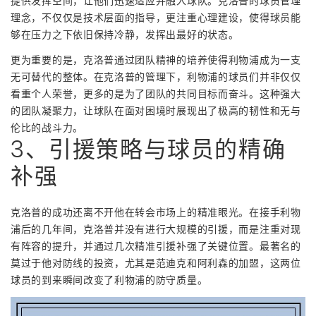
提供发挥空间，让他们迅速适应并融入球队。克洛普的球员管理
理念，不仅仅是技术层面的指导，更注重心理建设，使得球员能
够在压力之下依旧保持冷静，发挥出最好的状态。
更为重要的是，克洛普通过团队精神的培养使得利物浦成为一支
无可替代的整体。在克洛普的管理下，利物浦的球员们并非仅仅
看重个人荣誉，更多的是为了团队的共同目标而奋斗。这种强大
的团队凝聚力，让球队在面对困境时展现出了极高的韧性和无与
伦比的战斗力。
3、引援策略与球员的精确
补强
克洛普的成功还离不开他在转会市场上的精准眼光。在接手利物
浦后的几年间，克洛普并没有进行大规模的引援，而是注重对现
有阵容的提升，并通过几次精准引援补强了关键位置。最著名的
莫过于他对防线的投资，尤其是范迪克和阿利森的加盟，这两位
球员的到来瞬间改变了利物浦的防守质量。