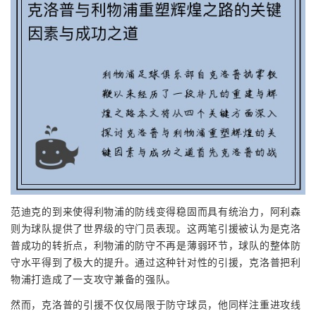
范迪克的到来使得利物浦的防线变得稳固而具有统治力，阿利森
则为球队提供了世界级的守门员表现。这两笔引援被认为是克洛
普成功的转折点，利物浦的防守不再是薄弱环节，球队的整体防
守水平得到了极大的提升。通过这种针对性的引援，克洛普把利
物浦打造成了一支攻守兼备的强队。
然而，克洛普的引援不仅仅局限于防守球员，他同样注重进攻线