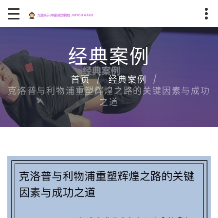
经典案例
首页
经典案例
克洛普与利物浦重塑辉煌之路的关键因素与成功
之道