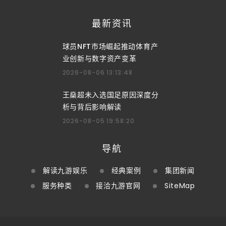
最新资讯
球员NFT市场崛起推动体育产
业创新与数字资产变革
2026-08-06 13:13:48
王燊超未入选国足原因深度分
析与背后影响解读
2026-08-05 19:58:20
导航
解读九游娱乐
经典案例
集团新闻
服务种类
接洽九游官网
SiteMap