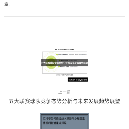
章。
上一篇
五大联赛球队竞争态势分析与未来发展趋势展望