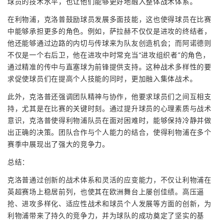
球员的技术水平，也让他们能够更好地融入整体战术体系。
在利物浦，克洛普鼓励球员发展多面技能，这也使得球员在比赛
中能够承担更多的角色。例如，萨拉赫不仅仅是进攻的终结者，
他还能够通过边路的内切与传球来为队友创造机会；而阿诺德则
不仅是一个右后卫，他在进攻中时常充当“进攻组织者”的角色，
通过精准的传中与直塞球为前锋提供支持。这种战术多样性的要
求促使球员们在提高个人技能的同时，更加融入集体战术。
此外，克洛普还强调团队精神与协作，他要求球员们之间互相支
持，尤其是在比赛的关键时刻。通过提升球员的心理素质与战术
意识，克洛普使得利物浦队员在面对困难时，能够保持冷静并做
出正确的决策。团队合作与个人能力的结合，使得利物浦在多个
赛季中展现出了强大的竞争力。
总结：
克洛普通过创新的战术体系和灵活的应变能力，不仅让利物浦在
英超赛场上稳居前列，也使其在欧洲舞台上屡创佳绩。高压逼
抢、进攻多样化、适应性战术和球员个人发展等方面的创新，为
利物浦带来了持久的竞争力，并为球队的成功奠定了坚实的基