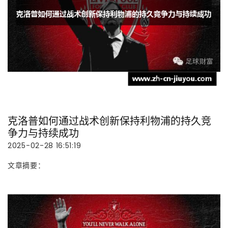
克洛普如何通过战术创新保持利物浦的持久竞
争力与持续成功
2025-02-28 16:51:19
文章摘要：