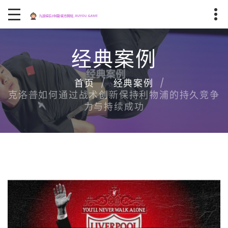
经典案例
首页
经典案例
克洛普如何通过战术创新保持利物浦的持久竞争
力与持续成功