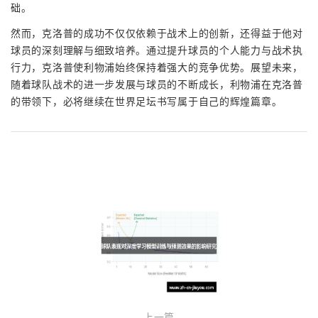
础。
然而，克洛普的成功不仅仅依赖于战术上的创新，还得益于他对
球员的深刻理解与细致培养。通过提升球员的个人能力与战术执
行力，克洛普使利物浦始终保持着强大的竞争优势。展望未来，
随着球队战术的进一步发展与球员的不断成长，利物浦在克洛普
的带领下，必将继续在世界足坛书写属于自己的辉煌篇章。
上一篇