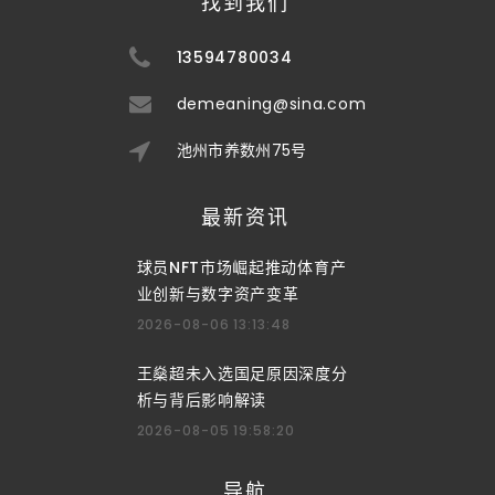
找到我们
13594780034
demeaning@sina.com
池州市养数州75号
最新资讯
球员NFT市场崛起推动体育产
业创新与数字资产变革
2026-08-06 13:13:48
王燊超未入选国足原因深度分
析与背后影响解读
2026-08-05 19:58:20
导航