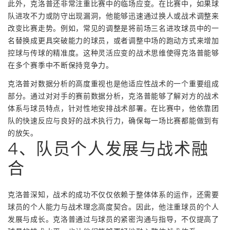
此外，克洛普还非常注重比赛中的临场应变。在比赛中，如果球
队进攻不力或防守出现漏洞，他能够迅速通过换人或战术调整来
改变比赛走势。例如，常见的调整是将前场三名进攻球员中的一
名替换成更具突破能力的球员，或者调整中场的跑动方式来增加
控球与传球的精准度。这种灵活应变的战术思维使得克洛普能够
在多个赛季中不断保持竞争力。
克洛普对数据分析的高度重视也是他适应性战术的一个重要组成
部分。通过对对手的赛前数据分析，克洛普能够了解对方的战术
体系与球员特点，针对性地安排战术部署。在比赛中，他依靠团
队的快速反应与良好的战术执行力，确保每一场比赛都能做到有
的放矢。
4、队员个人发展与战术融
合
克洛普深知，战术的成功不仅仅依赖于整体体系的运作，还需要
球员的个人能力与战术理念高度契合。因此，他注重球员的个人
发展与成长。克洛普通过与球员的紧密沟通与指导，不仅提高了