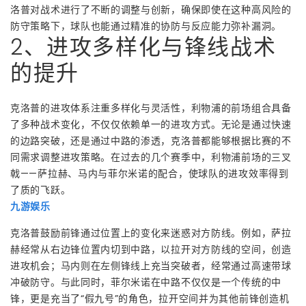
洛普对战术进行了不断的调整与创新，确保即使在这种高风险的
防守策略下，球队也能通过精准的协防与反应能力弥补漏洞。
2、进攻多样化与锋线战术
的提升
克洛普的进攻体系注重多样化与灵活性，利物浦的前场组合具备
了多种战术变化，不仅仅依赖单一的进攻方式。无论是通过快速
的边路突破，还是通过中路的渗透，克洛普都能够根据比赛的不
同需求调整进攻策略。在过去的几个赛季中，利物浦前场的三叉
戟——萨拉赫、马内与菲尔米诺的配合，使球队的进攻效率得到
了质的飞跃。
九游娱乐
克洛普鼓励前锋通过位置上的变化来迷惑对方防线。例如，萨拉
赫经常从右边锋位置内切到中路，以拉开对方防线的空间，创造
进攻机会；马内则在左侧锋线上充当突破者，经常通过高速带球
冲破防守。与此同时，菲尔米诺在中路不仅仅是一个传统的中
锋，更是充当了“假九号”的角色，拉开空间并为其他前锋创造机