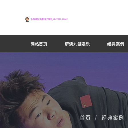
网站首页
解读九游娱乐
经典案例
首页
经典案例