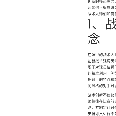
创新的核心理念
及如何平衡攻防
战术大师们如何
1、
念
在法甲的战术大
创新战术强调灵
现于对球员位置
的精准利用。例
据对手的特点和
同风格的对手时
战术创新不仅仅
师往往在比赛前
洞，并制定针对
安排球员进行不