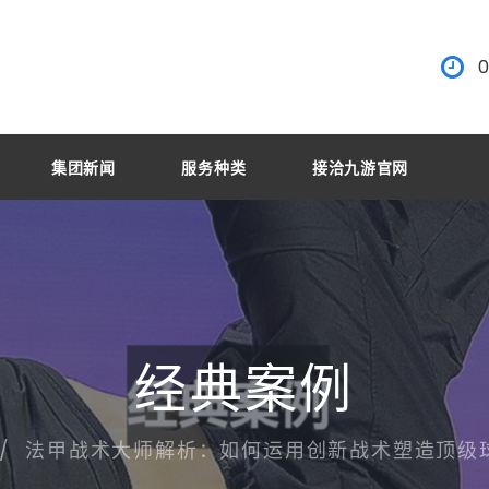
0
集团新闻
服务种类
接洽九游官网
经典案例
法甲战术大师解析：如何运用创新战术塑造顶级