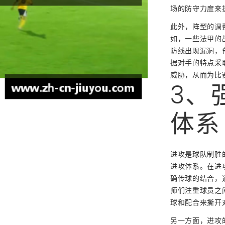
场的防守力度来
此外，阵型的调
如，一些法甲的
防线出现漏洞，
据对手的特点采
威胁，从而为比
3、
体系
进攻是球队制胜
进攻体系。在进
确传球的结合，
师们注重球员之
球和配合来撕开
另一方面，进攻