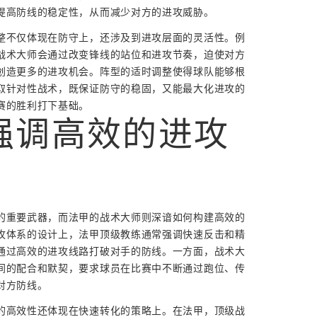
提高防线的稳定性，从而减少对方的进攻威胁。
整不仅体现在防守上，还涉及到进攻层面的灵活性。例
战术大师会通过改变锋线的站位和进攻节奏，迫使对方
创造更多的进攻机会。阵型的适时调整使得球队能够根
取针对性战术，既保证防守的稳固，又能最大化进攻的
赛的胜利打下基础。
强调高效的进攻
的重要武器，而法甲的战术大师则深谙如何构建高效的
攻体系的设计上，法甲顶级教练通常强调快速反击和精
通过高效的进攻线路打破对手的防线。一方面，战术大
间的配合和默契，要求球员在比赛中不断通过跑位、传
对方防线。
的高效性还体现在快速转化的策略上。在法甲，顶级战