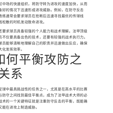
过中场的快速组织，将防守转为进攻的速度加快，从而
备好的情况下迅速形成进攻威胁。例如，在防守反击
教练通常会要求球员在抢断后迅速寻找最优的传球线
线松散的时机发动致命进攻。
还要求球员具备较强的个人能力和战术理解。法甲顶级
员不仅要具备出色的技术，还要有较强的战术执行力。
球员能够清晰地理解自己的职责并迅速做出反应，确保
大化发挥效率。
如何平衡攻防之
关系
足球中最具挑战性的任务之一，尤其是在高水平的比赛
与防守之间找到最佳平衡点，成为了法甲战术大师的必
战术的一个关键特征就是注重防守反击的平衡，既能确
又能在进攻上制造威胁。