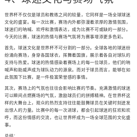
世界杯不仅仅是球员和教练之间的较量，它同样是一场全球球迷
文化的盛宴。每一次比赛，赛场内外都弥漫着浓厚的激情氛围，
球迷们的呐喊、欢呼和激情表达，成为比赛不可或缺的一部分。
今天的比赛，球迷的热情与赛场气氛将为赛事增添更多色彩。
首先，球迷文化是世界杯不可分割的一部分。全球各地的球迷纷
纷涌向赛场，身穿各国球衣，挥舞着国旗，展示着各自对球队的
支持与热爱。球迷的热情感染着赛场上的每一位球员，他们的呐
喊声和助威声成为球队动力的源泉。而对于球员而言，能够在如
此氛围下比赛，是一件极富荣誉感的事情。
其次，赛场上的气氛也往往会影响比赛的节奏。充满激情的球迷
可以瞬间点燃赛场的气氛，激励球员们的拼搏精神。在世界杯这
样的大舞台上，观众的热烈支持往往能鼓舞球员在关键时刻迸发
出惊人的力量。比赛中的每一次进球，都会引起球迷的狂欢和欢
呼，而这份情感的交流，也让世界杯成为一场全球范围的文化盛
事。
总结：