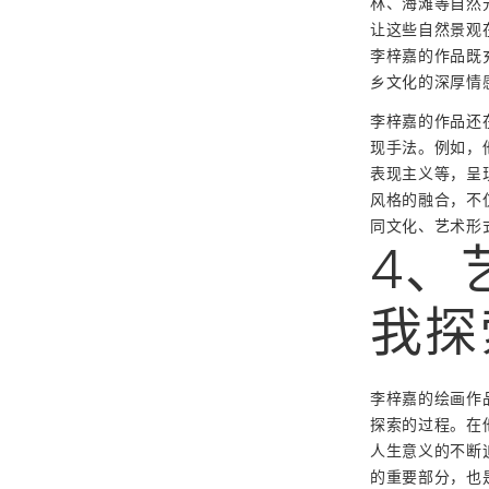
林、海滩等自然
让这些自然景观
李梓嘉的作品既
乡文化的深厚情
李梓嘉的作品还
现手法。例如，
表现主义等，呈
风格的融合，不
同文化、艺术形
4、
我探
李梓嘉的绘画作
探索的过程。在
人生意义的不断
的重要部分，也