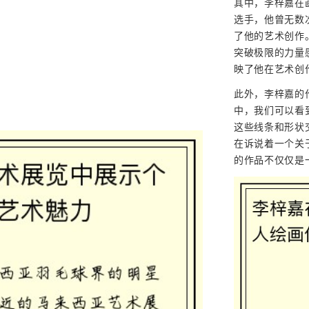
其中，李梓嘉在
选手，他曾无数
了他的艺术创作
突破极限的力量
映了他在艺术创
此外，李梓嘉的
中，我们可以看
这些线条和形状
在诉说着一个关
的作品不仅仅是