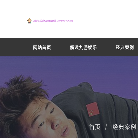
网站首页
解读九游娱乐
经典案例
首页
经典案例