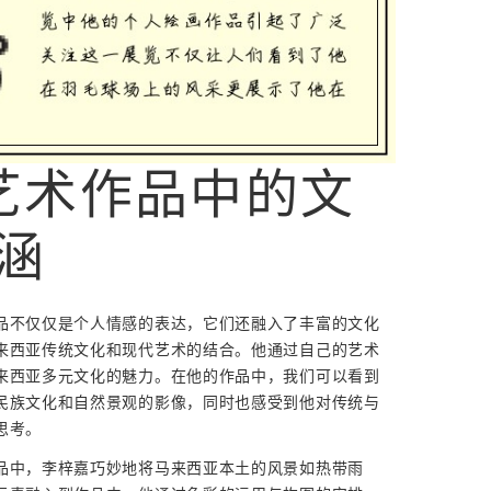
艺术作品中的文
涵
品不仅仅是个人情感的表达，它们还融入了丰富的文化
来西亚传统文化和现代艺术的结合。他通过自己的艺术
来西亚多元文化的魅力。在他的作品中，我们可以看到
民族文化和自然景观的影像，同时也感受到他对传统与
思考。
品中，李梓嘉巧妙地将马来西亚本土的风景如热带雨