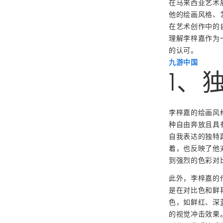
在马来西亚艺术
他的绘画风格、
在艺术创作中的
理解李梓嘉作为
的认可。
九游中国
1、
李梓嘉的绘画风
种自由奔放且具
自我表达的独特
着，也反映了他
到强烈的色彩对
此外，李梓嘉的
是在对比色和鲜
色，如鲜红、深
的视觉冲击效果