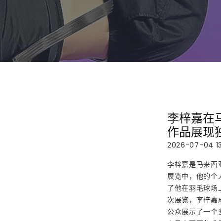
李梓嘉在
作品展现
2026-07-04 13
李梓嘉是马来西
展览中，他的个
了他在羽毛球场
次展览，李梓嘉
公众展示了一个