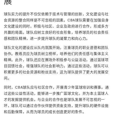
展
球队实力的提升不仅仅依赖于技术与管理的创新，文化建设与社
会资源的整合同样是不可忽视的因素。CBA球队需要在加强自身
文化建设的同时，积极与社区、企业及政府进行合作，形成多方
共赢的局面。球队应树立良好的社会形象，培养球员的社会责任
感和团队精神，进一步提升球队的凝聚力和向心力。
球队文化的建设应从队内氛围开始，注重球员的职业道德和团队
协作。教练员应为球员树立榜样，培养他们的责任感与集体主义
精神。此外，球队还应在赛场外积极参与公益活动，通过篮球项
目回馈社会，增强球队的社会影响力。通过这些活动，球队可以
积累更多的社会资源和粉丝支持，这为球队提供了更大的发展空
间。
同时，CBA球队应与社区合作，开展青少年篮球培训和赛事。通
过这些公益性活动，能够进一步推广篮球文化，并为本土篮球人
才的发掘提供机会。与企业的合作也是球队发展不可忽视的一
环，球队可以通过合作伙伴提供资金支持，提升球队的硬件设施
和后勤保障，从而为球员的成长创造更好的条件。