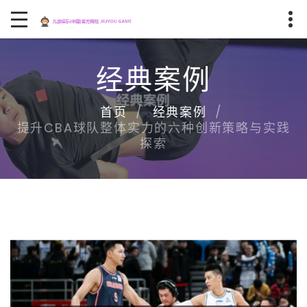
经典案例
首页
经典案例
提升CBA球队整体实力的六种创新策略与实践
探索