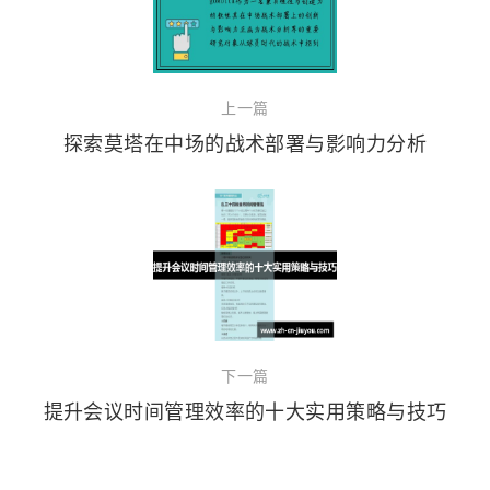
上一篇
探索莫塔在中场的战术部署与影响力分析
下一篇
提升会议时间管理效率的十大实用策略与技巧