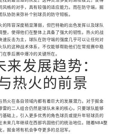
同风格的对手，具有较强的适应能力。而在防守端，掘
团队协防来弥补个别球员的防守短板。
火的阵容深度稍显薄弱，但巴特勒的出色发挥以及球队
调整，使得他们在整体上具备了强大的韧性。热火的战
快速反击为主，球队在防守端的强度几乎可以让任何对
火队的这种战术体系，不仅能够帮助他们在常规赛中稳
们在季后赛中爆冷的关键所在。
未来发展趋势：
与热火的前景
与热火在各自领域内都有着巨大的发展潜力。对于掘金
穆雷的二人组合仍然是球队未来的核心。只要球队能够
的基础上，引入更多优秀的角色球员或提升年轻球员的
在未来几年继续在西部巩固他们的统治地位。随着NBA整
化，掘金将有机会争夺更多的总冠军。