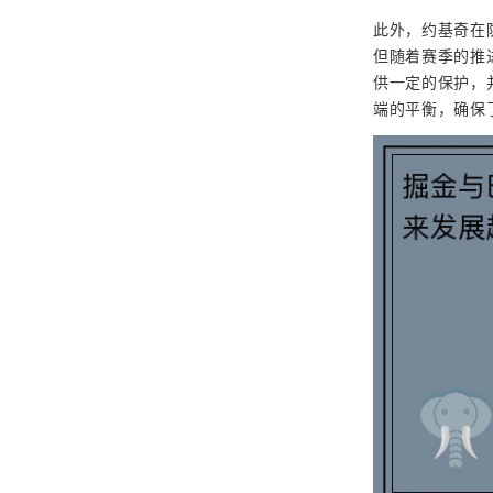
此外，约基奇在
但随着赛季的推
供一定的保护，
端的平衡，确保