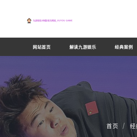
网站首页
解读九游娱乐
经典案例
首页
经