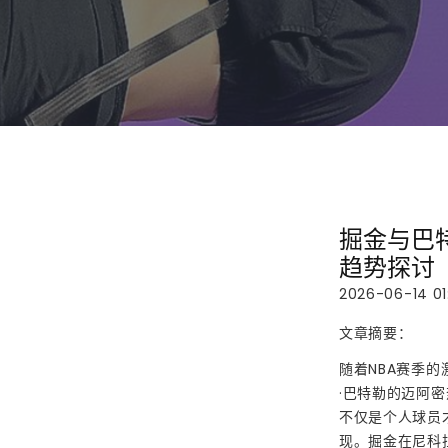
掘金与巴
趋势探讨
2026-06-14 01:
文章摘要：
随着NBA赛季
·巴特勒的迈阿
不仅是个人球员
现。掘金在尼科