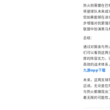
热火则需要在巴
将是球队未来成
但如果能够在进
步增强对抗更强
联盟中扮演黑马
总结：
通过对掘金与热
们可以看到这两
厚的阵容实力，
高效的战术体系
九游app下载
未来，这两支球
迈进。无论是在
与热火都展现出
着无限的可能性