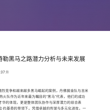
特勒黑马之路潜力分析与未来发展
37:11
的激烈竞争和越来越多黑马崛起的案例，丹佛掘金队与吉米
密热火队作为近年来最为瞩目的“黑马”代表，他们的成功
才华的体现，更是整体团队协作与深厚潜力的综合表
拉·约基奇的带领下，凭借卓越的传球与多元化进攻，一