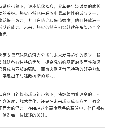
特勒的带领下，逐步优化阵容，尤其是年轻球员的成长
功的关键。热火虽然已是联盟中最具韧性的球队之一，
攻端提升火力，并且在防守端保持强度，他们将能进一
球队的能力。未来，热火仍然有机会继续在东部乃至全
角色。
火两支黑马球队的潜力分析与未来发展趋势的探讨，我
支球队各有独特的优势。掘金凭借约基奇的多面性和深
已经成为西部的强队。而热火则凭借巴特勒的领导力和
，展现出了与强敌抗衡的能力。
队在各自的核心球员的带领下，将继续朝着更高的目标
阵容深度、战术优化，还是在未来球员成长方面，掘金
了巨大的潜力。在NBA这个高度竞争的联盟中，他们都有
，值得每一位球迷的关注。