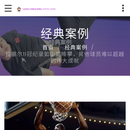
经典案例
首页
经典案例
拉塞尔11冠纪录如山高难攀，其他球员难以超越
的伟大成就