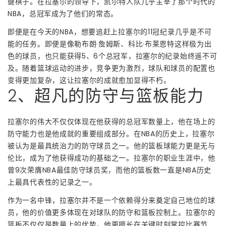
键棋子。在拉塞尔的领导下，凯尔特人队几乎主宰了那个时代的
NBA，总冠军成为了他们的常态。
即便是在今天的NBA，想要追赶上拉塞尔的11冠纪录几乎是不可
能的任务。即便是像勒布朗·詹姆斯、科比·布莱恩特这样极为出
色的球员，也只能获得5、6个总冠军，拉塞尔的纪录始终遥不可
及。随着篮球运动的进步，竞争更为激烈，球队和球员的配置也
变得更加复杂，这让拉塞尔的成就愈加显得不朽。
2、超凡的防守与篮板能力
拉塞尔的伟大不仅仅体现在他获得的总冠军数量上，他在场上的
防守能力也是他成就的重要组成部分。在NBA的历史上，拉塞尔
被认为是最具统治力的防守球员之一。他的篮板球能力更是无与
伦比，成为了他获得成功的基础之一。拉塞尔的职业生涯中，他
曾9次荣膺NBA最佳防守球员奖，而他的篮板数一直是NBA历史
上最具代表性的记录之一。
作为一名中锋，拉塞尔并不是一个依赖得分来奠定自己地位的球
员，他的价值更多体现在对球队的防守和篮板控制上。拉塞尔的
篮板不仅仅是数量上的优势，他更擅长在关键时刻掌控比赛节