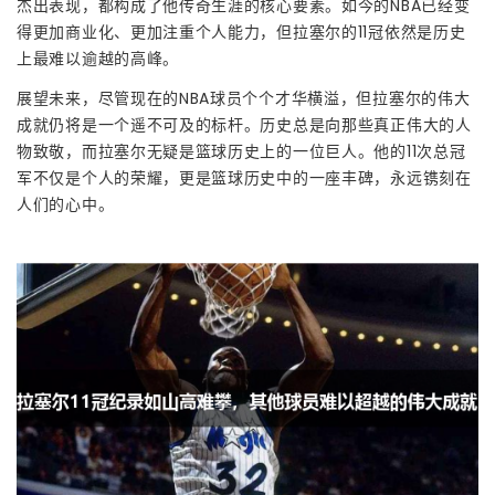
杰出表现，都构成了他传奇生涯的核心要素。如今的NBA已经变
得更加商业化、更加注重个人能力，但拉塞尔的11冠依然是历史
上最难以逾越的高峰。
展望未来，尽管现在的NBA球员个个才华横溢，但拉塞尔的伟大
成就仍将是一个遥不可及的标杆。历史总是向那些真正伟大的人
物致敬，而拉塞尔无疑是篮球历史上的一位巨人。他的11次总冠
军不仅是个人的荣耀，更是篮球历史中的一座丰碑，永远镌刻在
人们的心中。