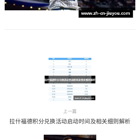
上一篇
拉什福德积分兑换活动启动时间及相关细则解析