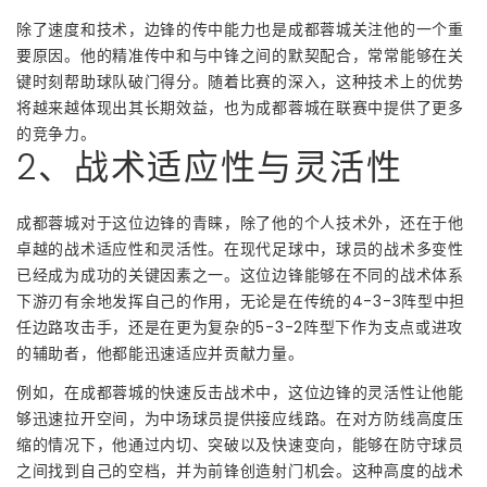
除了速度和技术，边锋的传中能力也是成都蓉城关注他的一个重
要原因。他的精准传中和与中锋之间的默契配合，常常能够在关
键时刻帮助球队破门得分。随着比赛的深入，这种技术上的优势
将越来越体现出其长期效益，也为成都蓉城在联赛中提供了更多
的竞争力。
2、战术适应性与灵活性
成都蓉城对于这位边锋的青睐，除了他的个人技术外，还在于他
卓越的战术适应性和灵活性。在现代足球中，球员的战术多变性
已经成为成功的关键因素之一。这位边锋能够在不同的战术体系
下游刃有余地发挥自己的作用，无论是在传统的4-3-3阵型中担
任边路攻击手，还是在更为复杂的5-3-2阵型下作为支点或进攻
的辅助者，他都能迅速适应并贡献力量。
例如，在成都蓉城的快速反击战术中，这位边锋的灵活性让他能
够迅速拉开空间，为中场球员提供接应线路。在对方防线高度压
缩的情况下，他通过内切、突破以及快速变向，能够在防守球员
之间找到自己的空档，并为前锋创造射门机会。这种高度的战术