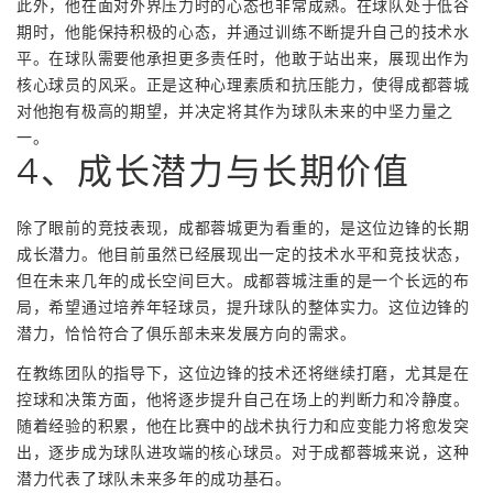
此外，他在面对外界压力时的心态也非常成熟。在球队处于低谷
期时，他能保持积极的心态，并通过训练不断提升自己的技术水
平。在球队需要他承担更多责任时，他敢于站出来，展现出作为
核心球员的风采。正是这种心理素质和抗压能力，使得成都蓉城
对他抱有极高的期望，并决定将其作为球队未来的中坚力量之
一。
4、成长潜力与长期价值
除了眼前的竞技表现，成都蓉城更为看重的，是这位边锋的长期
成长潜力。他目前虽然已经展现出一定的技术水平和竞技状态，
但在未来几年的成长空间巨大。成都蓉城注重的是一个长远的布
局，希望通过培养年轻球员，提升球队的整体实力。这位边锋的
潜力，恰恰符合了俱乐部未来发展方向的需求。
在教练团队的指导下，这位边锋的技术还将继续打磨，尤其是在
控球和决策方面，他将逐步提升自己在场上的判断力和冷静度。
随着经验的积累，他在比赛中的战术执行力和应变能力将愈发突
出，逐步成为球队进攻端的核心球员。对于成都蓉城来说，这种
潜力代表了球队未来多年的成功基石。