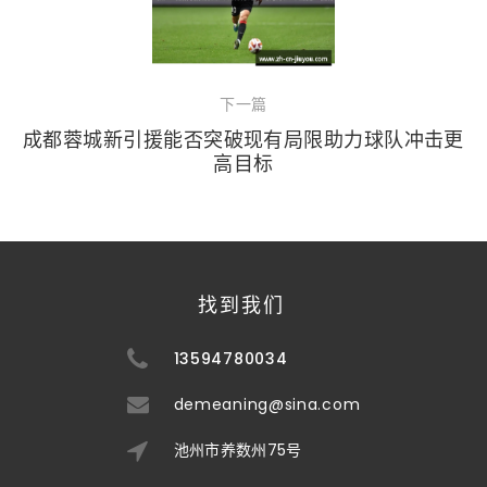
下一篇
成都蓉城新引援能否突破现有局限助力球队冲击更
高目标
找到我们
13594780034
demeaning@sina.com
池州市养数州75号