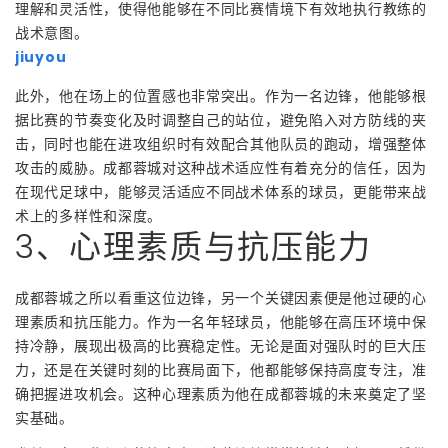
理解和灵活性，使得他能够在不同比赛情境下有效地执行教练的
战术意图。
jiuyou
此外，他在场上的位置感也非常突出。作为一名边锋，他能够根
据比赛的节奏变化及时调整自己的站位，避免陷入对方防线的夹
击，同时也能在进攻组织时有效配合其他队员的跑动，增强整体
攻击的威胁。成都蓉城对这种战术适应性有着充分的信任，因为
在现代足球中，能够灵活适应不同战术体系的球员，更能带来战
术上的多样性和深度。
3、心理素质与抗压能力
成都蓉城之所以看重这位边锋，另一个关键因素便是他过硬的心
理素质和抗压能力。作为一名年轻球员，他能够在高压环境中保
持冷静，展现出极高的比赛稳定性。无论是面对强队时的巨大压
力，还是在关键时刻的比赛局面下，他都能够保持高度专注，准
确把握进攻机会。这种心理素质为他在成都蓉城的未来奠定了坚
实基础。