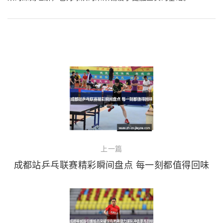
上一篇
成都站乒乓联赛精彩瞬间盘点 每一刻都值得回味