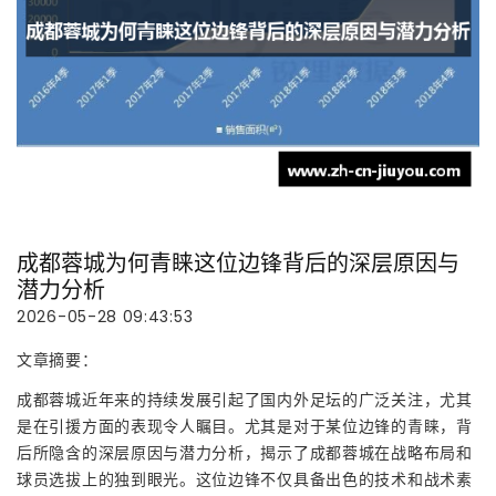
成都蓉城为何青睐这位边锋背后的深层原因与
潜力分析
2026-05-28 09:43:53
文章摘要：
成都蓉城近年来的持续发展引起了国内外足坛的广泛关注，尤其
是在引援方面的表现令人瞩目。尤其是对于某位边锋的青睐，背
后所隐含的深层原因与潜力分析，揭示了成都蓉城在战略布局和
球员选拔上的独到眼光。这位边锋不仅具备出色的技术和战术素