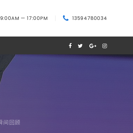
9:00
AM
— 17:00
PM
13594780034
瞬间回顾