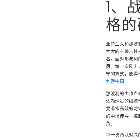
1、
格的
亚特兰大和那波
兰大的主帅吉甘
名。面对那波利
厉。每一次反击
守的方式，使得
九游中国
那波利的主帅卢
依赖球员的细腻
要非常高效的防
的中场传导，控
负。
每一次两队对决