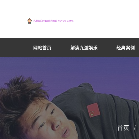
网站首页
解读九游娱乐
经典案例
首页