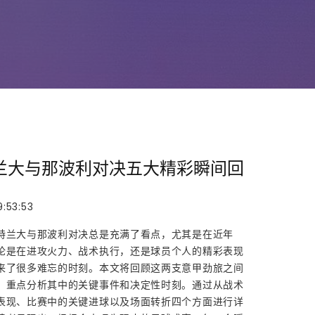
兰大与那波利对决五大精彩瞬间回
:53:53
特兰大与那波利对决总是充满了看点，尤其是在近年
论是在进攻火力、战术执行，还是球员个人的精彩表现
来了很多难忘的时刻。本文将回顾这两支意甲劲旅之间
，重点分析其中的关键事件和决定性时刻。通过从战术
表现、比赛中的关键进球以及场面转折四个方面进行详