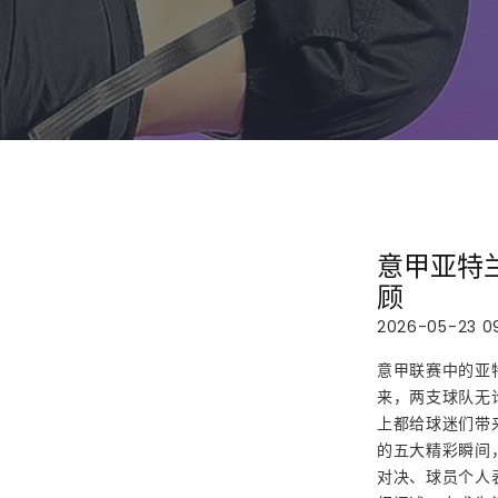
意甲亚特
顾
2026-05-23 09
意甲联赛中的亚
来，两支球队无
上都给球迷们带
的五大精彩瞬间
对决、球员个人