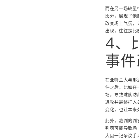
而在另一场较量
比分，展现了他
改变场上气氛，
出现，往往是比
4、
事件
在亚特兰大与那
件之后。比如在
场，导致球队防
进攻并最终打入
变化，也让本来
此外，裁判的判
判罚可能导致场
大因一记争议手