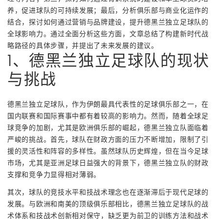
养，促进球队的可持续发展；最后，分析俱乐部与商业化运作的
结合，探讨如何通过营销与品牌建设，提升德黑兰独立足球队的
全球影响力。通过全面分析这些方面，文章总结了构建新时代战
略路径的具体步骤，并提出了未来发展的建议。
1、德黑兰独立足球队的现状
与挑战
德黑兰独立足球队，作为伊朗最具代表性的足球俱乐部之一，在
国内联赛和国际赛事中都有着较高的影响力。然而，随着全球足
球竞争的加剧，尤其是欧洲俱乐部的崛起，德黑兰独立队面临着
严峻的挑战。首先，球队在财政方面的压力不断增加，限制了引
援的灵活性和阵容的多样性。虽然球队历史辉煌，但在当今足球
市场，尤其是亚洲足球日益强大的背景下，德黑兰独立队的财政
支撑和竞争力显得相对薄弱。
其次，球队的竞技水平和技战术理念也在逐渐滞后于现代足球的
发展。与欧洲和南美的顶级俱乐部相比，德黑兰独立足球队的战
术体系和技战术创新相对保守，缺乏更为前卫的训练方法和战术