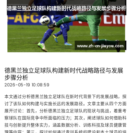
德黑兰独立足球队构建新时代战略路径与发展
步骤分析
2026-05-19 10:08:59
本文通过分析德黑兰独立足球队在新时代背景下的发展战略，探
讨了该队如何构建与实施长远的发展路径。文章主要从四个方面
展开讨论：首先，分析德黑兰独立足球队的现状与挑战，着重考
察球队在国际竞争中所面临的压力；其次，阐述球队如何借助科
技与创新提升整体实力，涵盖数据分析、训练科技及球员健康管
理等内容；第三，探讨如何通过青训系统的建设和本土球员的培