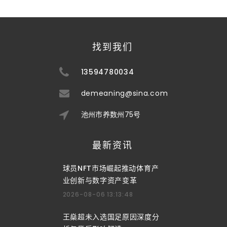
找到我们
13594780034
demeaning@sina.com
池州市养数州75号
最新资讯
球员NFT市场崛起推动体育产
业创新与数字资产变革
2026-08-06 13:13:48
王燊超未入选国足原因深度分