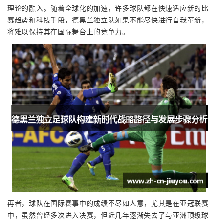
理论的融入。随着全球化的加速，许多球队都在快速适应新的比
赛趋势和科技手段，德黑兰独立队如果不能尽快进行自我革新，
将难以保持其在国际舞台上的竞争力。
再者，球队在国际赛事中的成绩不尽如人意，尤其是在亚冠联赛
中，虽然曾经多次进入决赛，但近几年逐渐失去了与亚洲顶级球