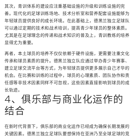
其次，青训体系的建设应注重基础设施的升级和训练设施的完
善。现代化的足球训练场地、技术分析室和营养配套设施能够为
年轻球员提供良好的成长环境。在此基础上，德黑兰独立足球队
可以通过定期的技术和战术培训，提高青少年球员的整体素质。
尤其是在足球理念的传递和战术知识的普及上，青训教练的培养
显得尤为重要。
再者，本土球员的培养不仅仅依赖于硬件设施，更需要注重文化
传承和球员素质的提升。德黑兰独立队应通过举办青少年赛事、
建立足球交流平台等方式，为年轻球员提供更多展示自己才华的
机会。在比赛和训练的过程中，球员的心理素质、团队协作和责
任感等非技术因素同样不可忽视，这些因素直接影响到球员的成
长轨迹。
4、俱乐部与商业化运作的
结合
在新时代背景下，俱乐部的商业化运作已经成为确保长期发展的
关键因素。德黑兰独立足球队要想保持在亚洲乃至全球足球的竞