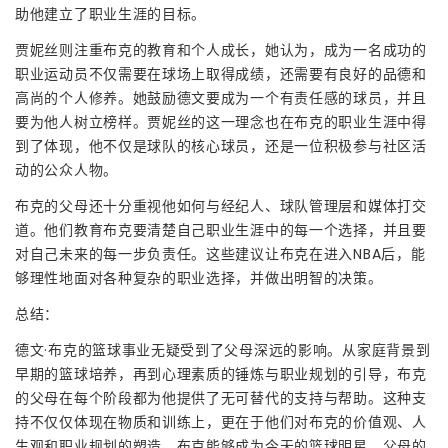
助他建立了职业生涯的目标。
贾妮丝则注重布克的教育和个人成长，她认为，成为一名成功的
职业运动员不仅需要在球场上取得成绩，还需要有良好的品德和
高尚的个人修养。她鼓励德文要成为一个有责任感的球员，并且
要为他人树立榜样。贾妮丝的这一理念也在布克的职业生涯中得
到了体现，他不仅是球队的核心球员，还是一位积极参与社区活
动的公众人物。
布克的父母还十分重视他如何与经纪人、球队管理层和媒体打交
道。他们教育布克要清楚自己职业生涯中的每一个选择，并且要
对自己未来的每一步负责任。这些建议让布克在进入NBA后，能
够理性地面对各种复杂的职业选择，并做出明智的决策。
总结：
德文·布克的篮球事业无疑受到了父母深远的影响。从家庭背景到
早期的篮球培养，再到心理素质的锤炼与职业规划的引导，布克
的父母在每个阶段都为他提供了无可替代的支持与帮助。这种支
持不仅仅体现在物质和训练上，更在于他们对布克的价值观、人
生观和职业规划的塑造。布克能够成为今天的篮球明星，父母的