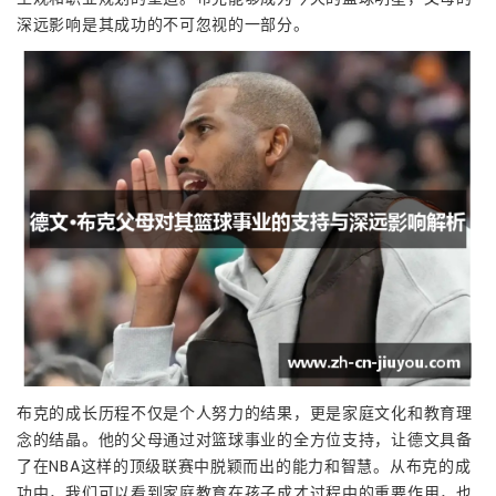
深远影响是其成功的不可忽视的一部分。
布克的成长历程不仅是个人努力的结果，更是家庭文化和教育理
念的结晶。他的父母通过对篮球事业的全方位支持，让德文具备
了在NBA这样的顶级联赛中脱颖而出的能力和智慧。从布克的成
功中，我们可以看到家庭教育在孩子成才过程中的重要作用，也