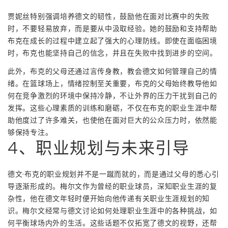
贾妮丝特别强调培养德文的韧性，鼓励他在面对比赛中的失败
时，不要轻易放弃，而是要从中汲取经验。她的鼓励和支持帮助
布克在成长的过程中建立起了强大的心理防线。即使在面临困境
时，布克也能坚持自己的信念，并且在失败中找到进步的空间。
此外，布克的父母还通过言传身教，教会德文如何管理自己的情
绪。在篮球场上，情绪控制至关重要，布克的父母始终教导他如
何在竞争激烈的环境中保持冷静，不让外界的压力干扰到自己的
发挥。这些心理素质的训练和磨砺，不仅在布克的职业生涯中帮
助他度过了许多难关，也使他在面对巨大的公众压力时，依然能
够保持专注。
4、职业规划与未来引导
德文·布克的职业规划并不是一蹴而就的，而是通过父母的悉心引
导逐渐形成的。梅尔文作为曾经的职业球员，深知职业生涯的复
杂性，他在德文年轻时便开始向他传递有关职业生涯规划的知
识。梅尔文经常与德文讨论如何处理职业生涯中的各种挑战，如
何平衡球场内外的生活。这些话题不仅拓宽了德文的视野，还帮