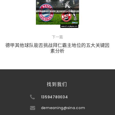
下一篇
德甲其他球队能否挑战拜仁霸主地位的五大关键因
素分析
找到我们
13594780034
demeaning@sina.com