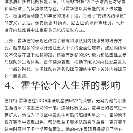
体素质和多样化的技能训练。传统的“站桩”大个子球员在防守端
和篮板球上的优势依然存在，但霍华德以其全能的篮下进攻能
力、极强的运动能力和丰富的技术手段，打破了“传统内线球员”
的定义。之后，像安德鲁·拜纳姆、尼古拉·约基奇等球员，也开
始在内线比赛中注重更多元化的进攻方式。
此外，霍华德的表现还改变了教练和球队对内线球员的培养方
式。越来越多的球队开始注重大个子的全面性培养，鼓励内线球
员不仅要在篮下站稳脚跟，还要有足够的运动能力和适应性去参
与球队的进攻体系。霍华德的表现，推动了NBA的内线发展进入
一个新的时代，许多球队在选秀和球员训练中更加关注内线球员
的全面素质。
4、霍华德个人生涯的影响
德怀特·霍华德在2008年全明星赛MVP的荣誉，无疑为他的职业
生涯增添了浓墨重彩的一笔。这场比赛之后，霍华德的名气进一
步扩大，他成为了联盟中最炙手可热的超级明星之一。霍华德不
仅在赛季中表现出色，帮助奥兰多魔术队跻身季后赛，更在赛季
结束时获得了多个奖项和荣誉。他的MVP表现直接提升了他在