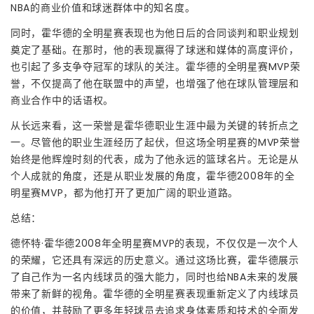
NBA的商业价值和球迷群体中的知名度。
同时，霍华德的全明星赛表现也为他日后的合同谈判和职业规划
奠定了基础。在那时，他的表现赢得了球迷和媒体的高度评价，
也引起了多支争夺冠军的球队的关注。霍华德的全明星赛MVP荣
誉，不仅提高了他在联盟中的声望，也增强了他在球队管理层和
商业合作中的话语权。
从长远来看，这一荣誉是霍华德职业生涯中最为关键的转折点之
一。尽管他的职业生涯经历了起伏，但这场全明星赛的MVP荣誉
始终是他辉煌时刻的代表，成为了他永远的篮球名片。无论是从
个人成就的角度，还是从职业发展的角度，霍华德2008年的全
明星赛MVP，都为他打开了更加广阔的职业道路。
总结：
德怀特·霍华德2008年全明星赛MVP的表现，不仅仅是一次个人
的荣耀，它还具有深远的历史意义。通过这场比赛，霍华德展示
了自己作为一名内线球员的强大能力，同时也给NBA未来的发展
带来了新鲜的视角。霍华德的全明星赛表现重新定义了内线球员
的价值，并鼓励了更多年轻球员去追求身体素质和技术的全面发