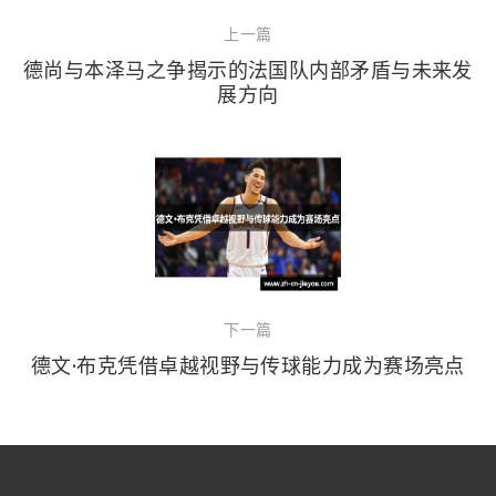
上一篇
德尚与本泽马之争揭示的法国队内部矛盾与未来发
展方向
下一篇
德文·布克凭借卓越视野与传球能力成为赛场亮点