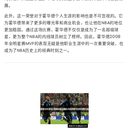
展。
此外，这一荣誉对于霍华德个人生涯的影响也是不可忽视的。它
为霍华德带来了更多的曝光率和商业机会，也让他在NBA的地位
更加稳固。通过这场比赛，霍华德不仅仅是成为了一名超级球
星，更为整个NBA的内线球员树立了榜样。因此，霍华德2008
年全明星赛MVP的表现无疑是他职业生涯中的一次重要突破，也
成为了NBA历史上的经典时刻之一。