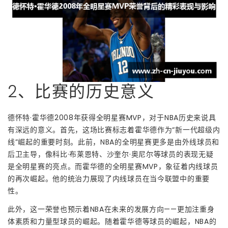
2、比赛的历史意义
德怀特·霍华德2008年获得全明星赛MVP，对于NBA历史来说具
有深远的意义。首先，这场比赛标志着霍华德作为“新一代超级内
线”崛起的重要时刻。此前，NBA的全明星赛更多是由外线球员和
后卫主导，像科比·布莱恩特、沙奎尔·奥尼尔等球员的表现无疑
是全明星赛的亮点。而霍华德的全明星赛MVP，象征着内线球员
的再次崛起。他的统治力展现了内线球员在当今联盟中的重要
性。
此外，这一荣誉也预示着NBA在未来的发展方向——更加注重身
体素质和力量型球员的崛起。随着霍华德等球员的崛起，NBA的