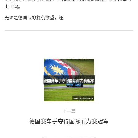
上上演。
无论是德国队的复仇欲望，还
上一篇
德国赛车手夺得国际耐力赛冠军