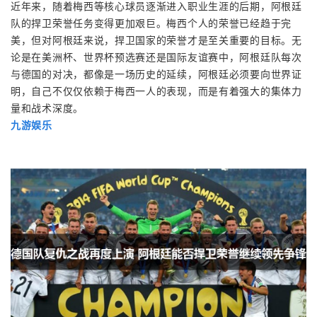
近年来，随着梅西等核心球员逐渐进入职业生涯的后期，阿根廷
队的捍卫荣誉任务变得更加艰巨。梅西个人的荣誉已经趋于完
美，但对阿根廷来说，捍卫国家的荣誉才是至关重要的目标。无
论是在美洲杯、世界杯预选赛还是国际友谊赛中，阿根廷队每次
与德国的对决，都像是一场历史的延续，阿根廷必须要向世界证
明，自己不仅仅依赖于梅西一人的表现，而是有着强大的集体力
量和战术深度。
九游娱乐