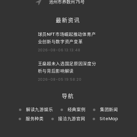
池州市养数州75号
最新资讯
球员NFT市场崛起推动体育产
业创新与数字资产变革
2026-08-06 13:13:48
王燊超未入选国足原因深度分
析与背后影响解读
2026-08-05 19:58:20
导航
解读九游娱乐
经典案例
集团新闻
服务种类
接洽九游官网
SiteMap