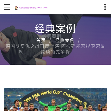
经典案例
首页
经典案例
德国队复仇之战再度上演 阿根廷能否捍卫荣誉
继续领先争锋