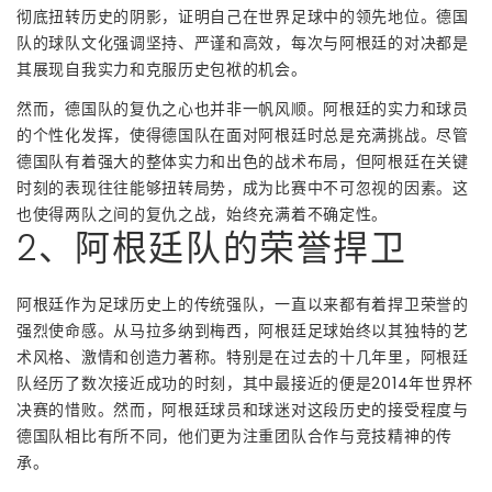
彻底扭转历史的阴影，证明自己在世界足球中的领先地位。德国
队的球队文化强调坚持、严谨和高效，每次与阿根廷的对决都是
其展现自我实力和克服历史包袱的机会。
然而，德国队的复仇之心也并非一帆风顺。阿根廷的实力和球员
的个性化发挥，使得德国队在面对阿根廷时总是充满挑战。尽管
德国队有着强大的整体实力和出色的战术布局，但阿根廷在关键
时刻的表现往往能够扭转局势，成为比赛中不可忽视的因素。这
也使得两队之间的复仇之战，始终充满着不确定性。
2、阿根廷队的荣誉捍卫
阿根廷作为足球历史上的传统强队，一直以来都有着捍卫荣誉的
强烈使命感。从马拉多纳到梅西，阿根廷足球始终以其独特的艺
术风格、激情和创造力著称。特别是在过去的十几年里，阿根廷
队经历了数次接近成功的时刻，其中最接近的便是2014年世界杯
决赛的惜败。然而，阿根廷球员和球迷对这段历史的接受程度与
德国队相比有所不同，他们更为注重团队合作与竞技精神的传
承。