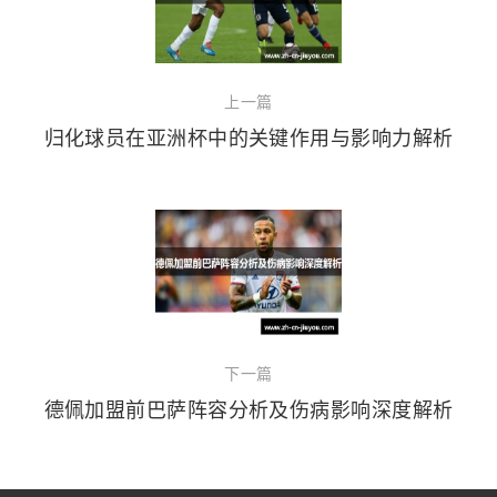
上一篇
归化球员在亚洲杯中的关键作用与影响力解析
下一篇
德佩加盟前巴萨阵容分析及伤病影响深度解析