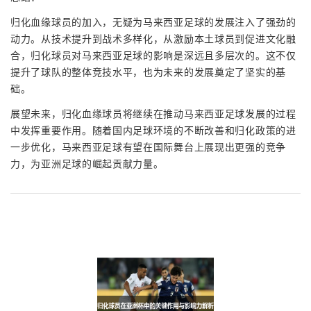
归化血缘球员的加入，无疑为马来西亚足球的发展注入了强劲的
动力。从技术提升到战术多样化，从激励本土球员到促进文化融
合，归化球员对马来西亚足球的影响是深远且多层次的。这不仅
提升了球队的整体竞技水平，也为未来的发展奠定了坚实的基
础。
展望未来，归化血缘球员将继续在推动马来西亚足球发展的过程
中发挥重要作用。随着国内足球环境的不断改善和归化政策的进
一步优化，马来西亚足球有望在国际舞台上展现出更强的竞争
力，为亚洲足球的崛起贡献力量。