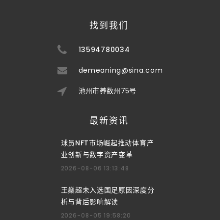
找到我们
13594780034
demeaning@sina.com
池州市养数州75号
最新资讯
球员NFT市场崛起推动体育产
业创新与数字资产变革
2026-08-06 13:13:48
王燊超未入选国足原因深度分
析与背后影响解读
2026-08-05 19:58:20