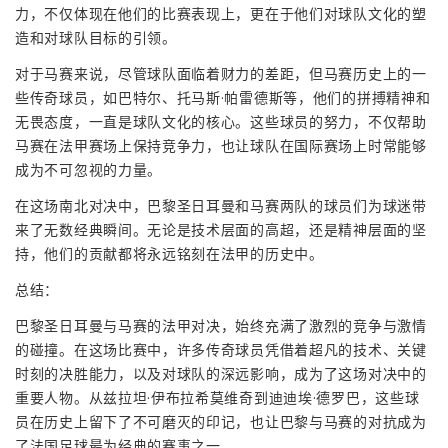
力，不仅体现在他们的比赛表现上，更在于他们对球队文化的塑
造和对球队目标的引领。
对于马赛来说，尽管球队面临着财力的差距，但马赛历史上的一
些传奇球员，如巴特尔、托马斯·帕雷德斯等，他们的拼搏精神和
无畏态度，一直是球队文化的核心。这些球员的努力，不仅帮助
马赛在法甲赛场上保持竞争力，也让球队在国际赛场上时常能够
成为不可忽视的力量。
在这场南北对决中，巴黎圣日耳曼和马赛两队的球员们为球迷带
来了无数经典瞬间。无论是技术层面的高超，还是精神层面的坚
持，他们的贡献都将永远铭刻在法甲的历史中。
总结：
巴黎圣日耳曼与马赛的法甲对决，始终充满了激烈的竞争与激情
的碰撞。在这场比赛中，许多传奇球员凭借着超凡的技术、关键
时刻的决胜能力，以及对球队的深远影响，成为了这场对决中的
重要人物。从兹拉坦·伊布拉希莫维奇到迪迪埃·德罗巴，这些球
员在历史上留下了不可磨灭的印记，也让巴黎与马赛的对抗成为
了法国足球最为经典的赛事之一。