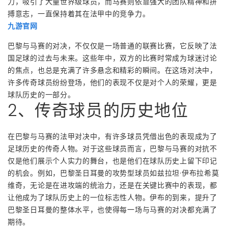
力，吸引了大量世界级球员，而马赛则依靠强大的团队精神和拼
搏意志，一直保持着其在法甲中的竞争力。
九游官网
巴黎与马赛的对决，不仅仅是一场普通的联赛比赛，它反映了法
国足球的过去与未来。这些年中，双方的比赛时常成为球迷讨论
的焦点，也总是充满了许多悬念和精彩的瞬间。在这场对决中，
许多传奇球员纷纷登场，他们的表现不仅是对个人的荣耀，更是
球队历史的一部分。
2、传奇球员的历史地位
在巴黎与马赛的法甲对决中，有许多球员凭借出色的表现成为了
足球历史的传奇人物。对于这些球员而言，巴黎与马赛的对抗不
仅是他们展示个人实力的舞台，也是他们在球队历史上留下印记
的机会。例如，巴黎圣日耳曼的攻势型球员如兹拉坦·伊布拉希莫
维奇，无论是在进攻端的统治力，还是在关键比赛中的表现，都
让他成为了球队历史上的一位标志性人物。伊布的到来，提升了
巴黎圣日耳曼的整体水平，也使得每一场与马赛的对决都充满了
期待。