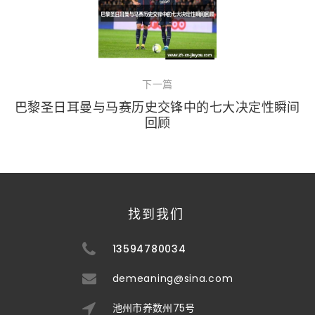
下一篇
巴黎圣日耳曼与马赛历史交锋中的七大决定性瞬间
回顾
找到我们
13594780034
demeaning@sina.com
池州市养数州75号