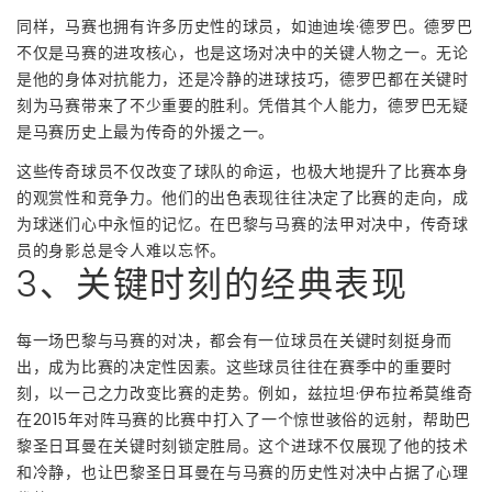
同样，马赛也拥有许多历史性的球员，如迪迪埃·德罗巴。德罗巴
不仅是马赛的进攻核心，也是这场对决中的关键人物之一。无论
是他的身体对抗能力，还是冷静的进球技巧，德罗巴都在关键时
刻为马赛带来了不少重要的胜利。凭借其个人能力，德罗巴无疑
是马赛历史上最为传奇的外援之一。
这些传奇球员不仅改变了球队的命运，也极大地提升了比赛本身
的观赏性和竞争力。他们的出色表现往往决定了比赛的走向，成
为球迷们心中永恒的记忆。在巴黎与马赛的法甲对决中，传奇球
员的身影总是令人难以忘怀。
3、关键时刻的经典表现
每一场巴黎与马赛的对决，都会有一位球员在关键时刻挺身而
出，成为比赛的决定性因素。这些球员往往在赛季中的重要时
刻，以一己之力改变比赛的走势。例如，兹拉坦·伊布拉希莫维奇
在2015年对阵马赛的比赛中打入了一个惊世骇俗的远射，帮助巴
黎圣日耳曼在关键时刻锁定胜局。这个进球不仅展现了他的技术
和冷静，也让巴黎圣日耳曼在与马赛的历史性对决中占据了心理