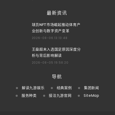
最新资讯
球员NFT市场崛起推动体育产
业创新与数字资产变革
2026-08-06 13:13:48
王燊超未入选国足原因深度分
析与背后影响解读
2026-08-05 19:58:20
导航
解读九游娱乐
经典案例
集团新闻
服务种类
接洽九游官网
SiteMap