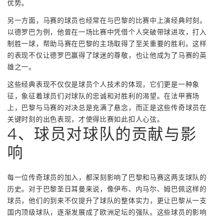
优势。
另一方面，马赛的球员也经常在与巴黎的比赛中上演经典时刻。
以德罗巴为例，他曾在一场比赛中凭借个人突破带球进攻，打入
制胜一球，帮助马赛在巴黎的主场取得了至关重要的胜利。这样
的表现不仅让德罗巴赢得了球迷的尊敬，也让他成为了马赛的英
雄之一。
这些经典表现不仅仅是球员个人技术的体现，它们更是一种象
征，象征着球员们对球队的忠诚和对胜利的渴望。在法甲赛场
上，巴黎与马赛的对决总是充满了悬念，而正是这些传奇球员在
关键时刻的出色表现，才使得比赛如此扣人心弦。
4、球员对球队的贡献与影
响
每一位传奇球员的加入，都深刻影响了巴黎和马赛这两支球队的
历史。对于巴黎圣日耳曼来说，像伊布、内马尔、姆巴佩这样的
球员，他们的到来不仅提升了球队的整体实力，更让巴黎从一支
国内顶级球队，逐渐发展成了欧洲足坛的强队。这些球员的影响