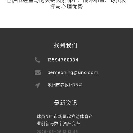
巴萨战胜皇马的关键因素解析：战术布置、球员发
挥与心理优势
找到我们
13594780034
demeaning@sina.com
池州市养数州75号
最新资讯
球员NFT市场崛起推动体育产
业创新与数字资产变革
2026-08-06 13:13:48