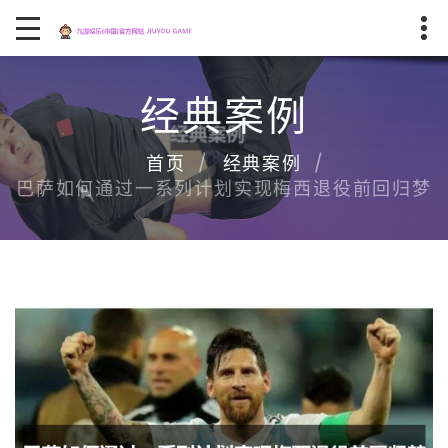
经典案例
首页
经典案例
巴萨如何通过一系列计划实现梅西退役前回归梦