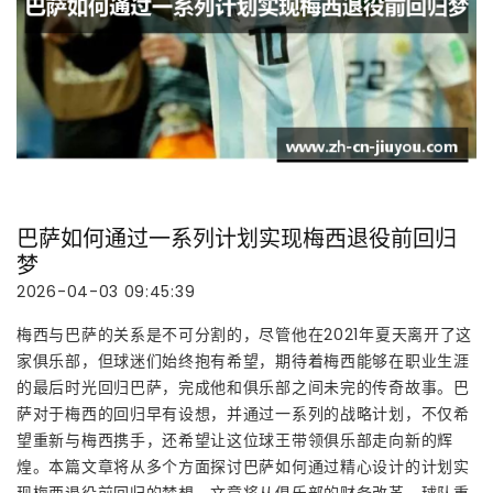
巴萨如何通过一系列计划实现梅西退役前回归
梦
2026-04-03 09:45:39
梅西与巴萨的关系是不可分割的，尽管他在2021年夏天离开了这
家俱乐部，但球迷们始终抱有希望，期待着梅西能够在职业生涯
的最后时光回归巴萨，完成他和俱乐部之间未完的传奇故事。巴
萨对于梅西的回归早有设想，并通过一系列的战略计划，不仅希
望重新与梅西携手，还希望让这位球王带领俱乐部走向新的辉
煌。本篇文章将从多个方面探讨巴萨如何通过精心设计的计划实
现梅西退役前回归的梦想。文章将从俱乐部的财务改革、球队重