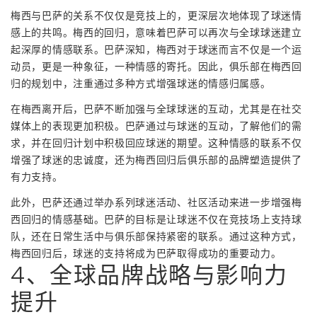
梅西与巴萨的关系不仅仅是竞技上的，更深层次地体现了球迷情
感上的共鸣。梅西的回归，意味着巴萨可以再次与全球球迷建立
起深厚的情感联系。巴萨深知，梅西对于球迷而言不仅是一个运
动员，更是一种象征，一种情感的寄托。因此，俱乐部在梅西回
归的规划中，注重通过多种方式增强球迷的情感归属感。
在梅西离开后，巴萨不断加强与全球球迷的互动，尤其是在社交
媒体上的表现更加积极。巴萨通过与球迷的互动，了解他们的需
求，并在回归计划中积极回应球迷的期望。这种情感的联系不仅
增强了球迷的忠诚度，还为梅西回归后俱乐部的品牌塑造提供了
有力支持。
此外，巴萨还通过举办系列球迷活动、社区活动来进一步增强梅
西回归的情感基础。巴萨的目标是让球迷不仅在竞技场上支持球
队，还在日常生活中与俱乐部保持紧密的联系。通过这种方式，
梅西回归后，球迷的支持将成为巴萨取得成功的重要动力。
4、全球品牌战略与影响力
提升