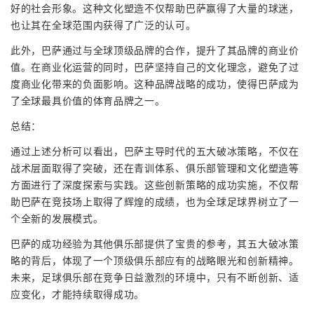
好的社会形象。这种文化塑造不仅帮助巴萨赢得了大量的球迷，
也让其在全球范围内获得了广泛的认可。
此外，巴萨通过与全球顶级品牌的合作，提升了其品牌的商业价
值。在商业化运营的同时，巴萨坚持自己的文化理念，避免了过
度商业化带来的负面影响。这种品牌战略的成功，使得巴萨成为
了全球最具价值的体育品牌之一。
总结：
通过上述分析可以看出，巴萨主导时代的五大破冰策略，不仅在
战术层面取得了突破，还在青训体系、俱乐部管理和文化塑造等
方面进行了深度探索与实践。这些创新策略的成功实施，不仅帮
助巴萨在竞技场上取得了辉煌的成绩，也为全球足球界树立了一
个全新的发展模式。
巴萨的成功经验为其他俱乐部提供了宝贵的参考，其五大破冰策
略的背后，体现了一个顶级俱乐部应有的战略眼光和创新精神。
未来，足球俱乐部在竞争日益激烈的环境中，只有不断创新、适
应变化，才能持续取得成功。