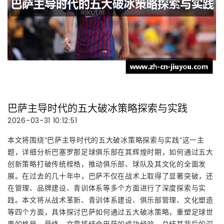
巴萨主导时代的五大破冰策略探索与实践
2026-03-31 10:12:51
本文将围绕“巴萨主导时代的五大破冰策略探索与实践”这一主
题，详细分析巴塞罗那足球俱乐部在其辉煌时期，如何通过五大
创新策略打破传统桎梏，推动俱乐部、球队及其文化的全面发
展。在过去的几十年中，巴萨不仅在战术上取得了显著突破，还
在管理、品牌建设、青训体系等多个方面进行了深度探索与实
践。本文将从战术革新、青训体系建设、俱乐部管理、文化塑造
等四个方面，具体探讨巴萨如何通过五大破冰策略，重塑足球世
界的格局。最终，文章将结合巴萨的成功经验，总结其背后的深