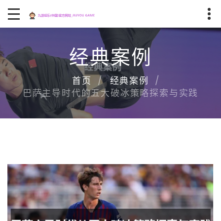
经典案例
首页
经典案例
巴萨主导时代的五大破冰策略探索与实践