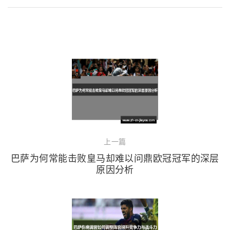
上一篇
巴萨为何常能击败皇马却难以问鼎欧冠冠军的深层
原因分析