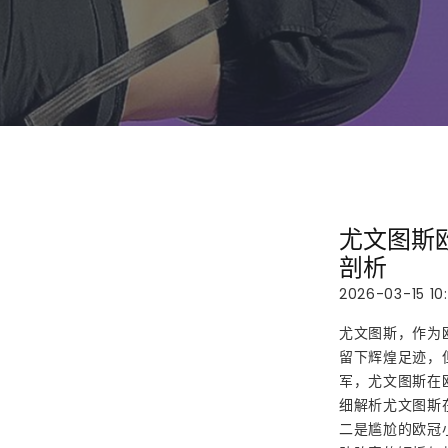
尤文图斯
剖析
2026-03-15 10
尤文图斯，作为
留下辉煌足迹，
军，尤文图斯在
细解析尤文图斯
二是尴尬的欧冠