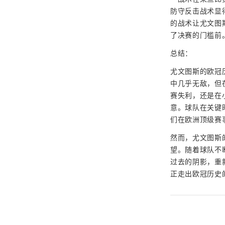
防守反击战术显
的战术让尤文图
了决赛的门槛前
总结：
尤文图斯的欧冠
中几乎无敌，但
赛失利，还是在
意。球队在关键
们在欧洲顶级赛
然而，尤文图斯
望。随着球队不
过去的阴影，重
正走出欧冠历史