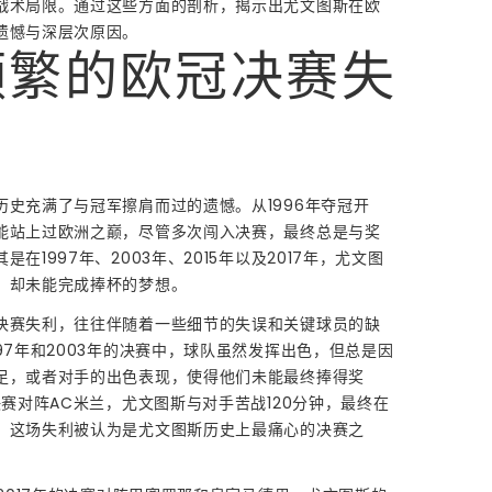
战术局限。通过这些方面的剖析，揭示出尤文图斯在欧
遗憾与深层次原因。
频繁的欧冠决赛失
历史充满了与冠军擦肩而过的遗憾。从1996年夺冠开
能站上过欧洲之巅，尽管多次闯入决赛，最终总是与奖
在1997年、2003年、2015年以及2017年，尤文图
，却未能完成捧杯的梦想。
决赛失利，往往伴随着一些细节的失误和关键球员的缺
97年和2003年的决赛中，球队虽然发挥出色，但总是因
足，或者对手的出色表现，使得他们未能最终捧得奖
决赛对阵AC米兰，尤文图斯与对手苦战120分钟，最终在
，这场失利被认为是尤文图斯历史上最痛心的决赛之