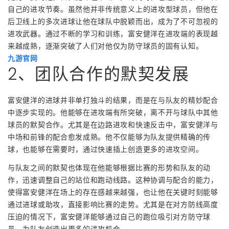
自己的进攻节奏。虽然他并非传统意义上的进攻型球员，但他在
后卫线上的多次进球让他在球队中脱颖而出，成为了不可忽视的
进攻武器。通过不断的学习和训练，富安健洋在进攻端的表现越
来越成熟，逐渐突破了人们对他仅为防守球员的固有认知。
九游官网
2、团队合作的默契发展
富安健洋的进球并非单打独斗的结果，而是在与队友的精妙配合
中逐步实现的。他能够在进攻端有所突破，离不开与球队中其他
球员的默契合作。尤其是在边路进攻和快速反击中，富安健洋与
中场和前锋的配合愈发成熟。他不仅能够为队友提供精确的传
球，也能够在需要时，通过快速插上创造更多的进攻空间。
与队友之间的默契也体现在他能够根据比赛的形势和队友的动
作，迅速调整自己的站位和跑动线路。这种协调与配合的能力，
使得富安健洋在场上的存在感越来越强，也让他在关键时刻能够
通过进球或助攻，直接影响比赛的走势。尤其是在对方防线高度
压迫的情况下，富安健洋能够通过自己的跑位吸引对方防守球
员，为队友创造出更多的进攻机会。