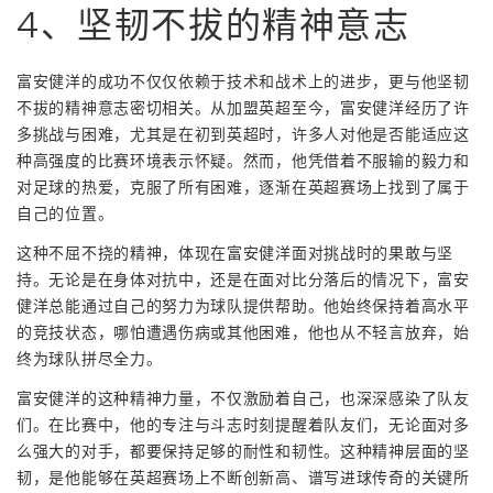
4、坚韧不拔的精神意志
富安健洋的成功不仅仅依赖于技术和战术上的进步，更与他坚韧
不拔的精神意志密切相关。从加盟英超至今，富安健洋经历了许
多挑战与困难，尤其是在初到英超时，许多人对他是否能适应这
种高强度的比赛环境表示怀疑。然而，他凭借着不服输的毅力和
对足球的热爱，克服了所有困难，逐渐在英超赛场上找到了属于
自己的位置。
这种不屈不挠的精神，体现在富安健洋面对挑战时的果敢与坚
持。无论是在身体对抗中，还是在面对比分落后的情况下，富安
健洋总能通过自己的努力为球队提供帮助。他始终保持着高水平
的竞技状态，哪怕遭遇伤病或其他困难，他也从不轻言放弃，始
终为球队拼尽全力。
富安健洋的这种精神力量，不仅激励着自己，也深深感染了队友
们。在比赛中，他的专注与斗志时刻提醒着队友们，无论面对多
么强大的对手，都要保持足够的耐性和韧性。这种精神层面的坚
韧，是他能够在英超赛场上不断创新高、谱写进球传奇的关键所