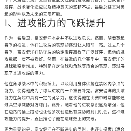
发挥、战术变化适应以及精神意志的坚韧不拔，最后总结其对英
超的影响以及未来的无限可能。
1、进攻能力的飞跃提升
作为一名后卫，富安健洋本身并不以进攻见长。然而，随着英超
赛季的推进，他在进攻端的表现却逐渐让人眼前一亮。过去几个
赛季，富安健洋在防守端的稳定发挥赢得了广泛好评，但他的进
攻数据一度不被看好。然而，在最近的几个赛季中，富安健洋的
进球数稳步增加，特别是在定位球和角球等场合的表现，逐渐展
现了其进攻端的潜力。
他在角球战术中的积极插上，以及利用身体优势在禁区内争顶的
能力，使得他成为了球队进攻的一个重要补充。富安健洋的头球
能力在英超中具有一定的竞争力，这使得他在比赛中时常能够通
过高空球威胁对方球门。此外，随着他的进攻意识逐渐增强，他
在边路的插上跑动也让他多次创造出有威胁的射门机会，这种进
攻能力的提升，直接推动了他在进球数上的突破。
更为重要的是，富安健洋在不断进步的同时，也逐步摸索出适合