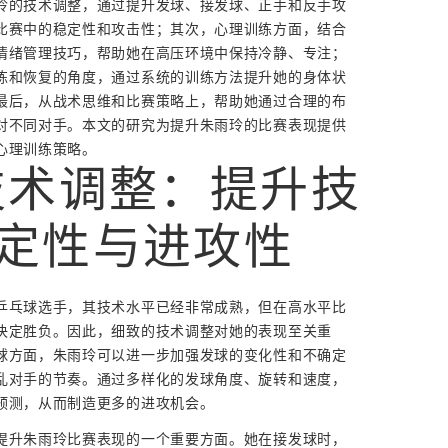
玲的技术调整，通过提升发球、接发球、正手和反手攻
比赛中的稳定性和攻击性；其次，心理训练方面，结合
情绪管理技巧，帮助她在高压环境中保持冷静、专注；
练和恢复的角度，通过系统的训练方法提升她的身体状
最后，从战术思维和比赛策略上，帮助她通过合理的布
对不同对手。本文的研究为提升朱雨玲的比赛表现提供
心理训练策略。
技术调整：提升技
定性与进攻性
乒乓球选手，其技术水平已经非常成熟，但在高水平比
决定胜负。因此，细致的技术调整对她的表现至关重
球方面，朱雨玲可以进一步加强发球的变化性和不确定
乱对手的节奏。通过多样化的发球角度、旋转和速度，
预测，从而制造更多的进攻机会。
提升朱雨玲比赛表现的一个重要方面。她在接发球时，