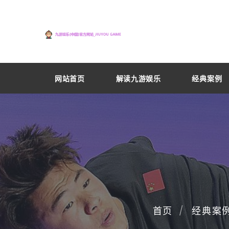
网站首页
解读九游娱乐
经典案例
首页
经典案