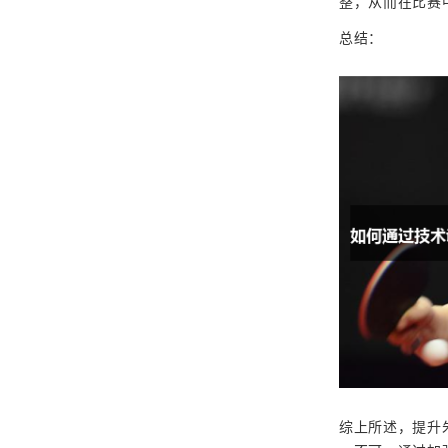
整，从而在比赛
总结：
综上所述，提升