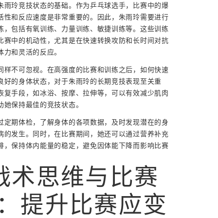
朱雨玲竞技状态的基础。作为乒乓球选手，比赛中的爆
活性和反应速度是非常重要的。因此，朱雨玲需要进行
练，包括有氧训练、力量训练、敏捷训练等。这些训练
比赛中的机动性，尤其是在快速转换攻防和长时间对抗
体力和灵活的反应。
同样不可忽视。在高强度的比赛和训练之后，如何快速
良好的身体状态，对于朱雨玲的长期竞技表现至关重
恢复手段，如冰浴、按摩、拉伸等，可以有效减少肌肉
助她保持最佳的竞技状态。
过定期体检，了解身体的各项数据，及时发现潜在的身
病的发生。同时，在比赛期间，她还可以通过营养补充
排，保持体内能量的稳定，避免因体能下降而影响比赛
战术思维与比赛
：提升比赛应变