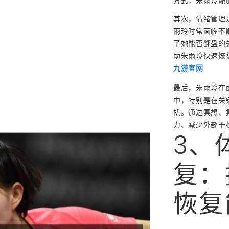
方式，朱雨玲能
其次，情绪管理
雨玲时常面临不
了她能否翻盘的
助朱雨玲快速恢
九游官网
最后，朱雨玲在
中，特别是在关
扰。通过冥想、
力、减少外部干
3、
复：
恢复