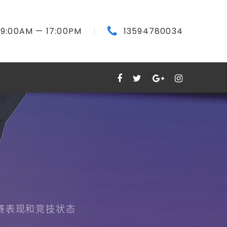
9:00
AM
— 17:00
PM
13594780034
赛表现和竞技状态