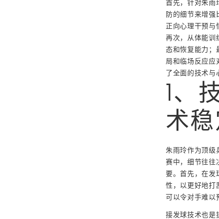
首先，针对朱雨
防的细节来增强
正向心理干预与
再次，从体能训
态和恢复能力；
局和临场反应应
了全面的技术与
1、
术稳
朱雨玲作为顶级
赛中，细节往往
要。首先，在发
性，以更好地打
可以令对手难以
接发球技术也是