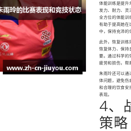
体能训练是提升
发力、耐力、灵
全方位的体能训
有助于提高她在
中，保持充沛的
此外，恢复训练
恢复体力、保持
要。通过科学的
疲劳和损伤，帮
朱雨玲还可以通
体问题，避免伤
和合理的饮食安
表现。
4、
策略