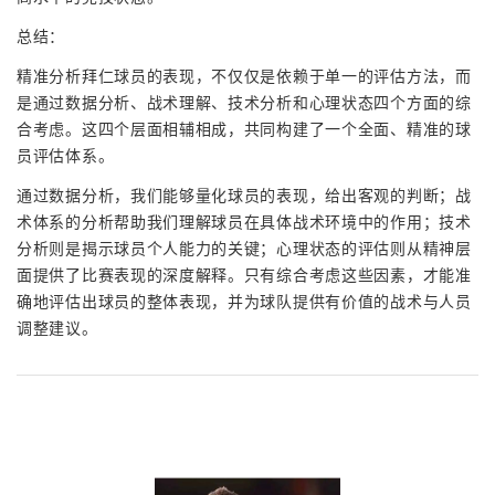
总结：
精准分析拜仁球员的表现，不仅仅是依赖于单一的评估方法，而
是通过数据分析、战术理解、技术分析和心理状态四个方面的综
合考虑。这四个层面相辅相成，共同构建了一个全面、精准的球
员评估体系。
通过数据分析，我们能够量化球员的表现，给出客观的判断；战
术体系的分析帮助我们理解球员在具体战术环境中的作用；技术
分析则是揭示球员个人能力的关键；心理状态的评估则从精神层
面提供了比赛表现的深度解释。只有综合考虑这些因素，才能准
确地评估出球员的整体表现，并为球队提供有价值的战术与人员
调整建议。