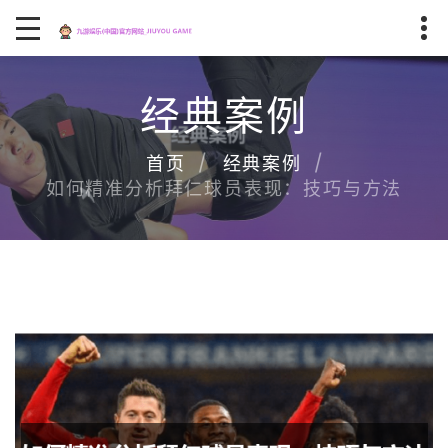
经典案例
首页
经典案例
如何精准分析拜仁球员表现：技巧与方法