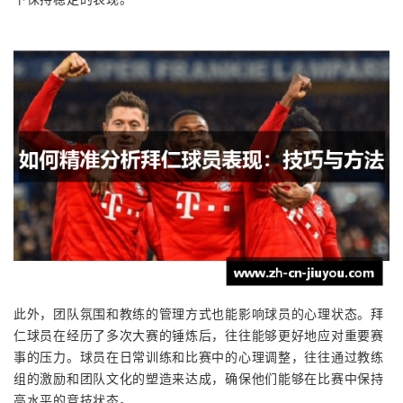
此外，团队氛围和教练的管理方式也能影响球员的心理状态。拜
仁球员在经历了多次大赛的锤炼后，往往能够更好地应对重要赛
事的压力。球员在日常训练和比赛中的心理调整，往往通过教练
组的激励和团队文化的塑造来达成，确保他们能够在比赛中保持
高水平的竞技状态。