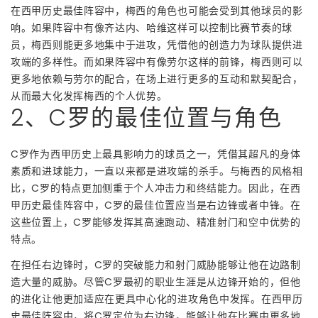
在西甲历史最佳阵容中，梅西的角色也可能会受到其他球员的影
响。如果阵容中有像齐达内、哈维这样可以控制比赛节奏的球
员，梅西则能更多地集中于进攻，凭借他的创造力为球队提供进
攻端的多样性。而如果阵容中有像劳尔这样的前锋，梅西则可以
更多地依赖与劳尔的配合，在场上进行更多的互动和默契配合，
从而最大化发挥梅西的个人优势。
2、C罗的最佳位置与角色
C罗作为西甲历史上最具影响力的球员之一，凭借其超凡的身体
素质和进球能力，一直以来都是进攻端的杀手。与梅西的风格相
比，C罗的特点更加侧重于个人冲击力和终结能力。因此，在西
甲历史最佳阵容中，C罗的最佳位置应当是右边锋或者中锋。在
这些位置上，C罗能够发挥其高速跑动、精准射门和空中优势的
特点。
在担任右边锋时，C罗的突破能力和射门威胁能够让他在边路制
造大量的威胁。尽管C罗最初的职业生涯是从边锋开始的，但他
的进化让他更加适应在更具中心化的进攻角色中发挥。在西甲历
史最佳阵容中，将C罗定位为右边锋，能够让他在比赛中更多地