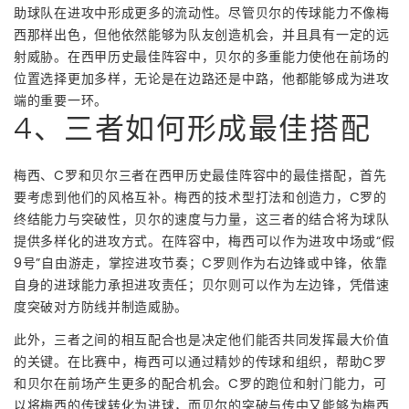
助球队在进攻中形成更多的流动性。尽管贝尔的传球能力不像梅
西那样出色，但他依然能够为队友创造机会，并且具有一定的远
射威胁。在西甲历史最佳阵容中，贝尔的多重能力使他在前场的
位置选择更加多样，无论是在边路还是中路，他都能够成为进攻
端的重要一环。
4、三者如何形成最佳搭配
梅西、C罗和贝尔三者在西甲历史最佳阵容中的最佳搭配，首先
要考虑到他们的风格互补。梅西的技术型打法和创造力，C罗的
终结能力与突破性，贝尔的速度与力量，这三者的结合将为球队
提供多样化的进攻方式。在阵容中，梅西可以作为进攻中场或“假
9号”自由游走，掌控进攻节奏；C罗则作为右边锋或中锋，依靠
自身的进球能力承担进攻责任；贝尔则可以作为左边锋，凭借速
度突破对方防线并制造威胁。
此外，三者之间的相互配合也是决定他们能否共同发挥最大价值
的关键。在比赛中，梅西可以通过精妙的传球和组织，帮助C罗
和贝尔在前场产生更多的配合机会。C罗的跑位和射门能力，可
以将梅西的传球转化为进球，而贝尔的突破与传中又能够为梅西