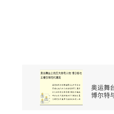
奥运舞
博尔特