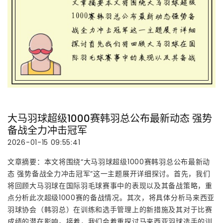
大马羽球超级1000赛韩羽总公布最新动态 强势
备战全力冲击冠军
2026-01-15 09:55:41
文章摘要：本文将围绕“大马羽球超级1000赛韩羽总公布最新动
态 强势备战全力冲击冠军”这一主题展开详细探讨。首先，我们
将回顾大马羽球在国际羽毛球赛事中的表现以及其备战策略，重
点分析此次超级1000赛的备战情况。其次，将具体分析马来西亚
羽球协会（韩羽总）在训练和选手管理上的新措施及其对于比赛
成绩的潜在影响。接着，我们会着重探讨马来西亚羽球选手的训