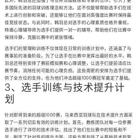
此外，韩羽总还加强了与世界顶级教练和专家的合作，引入了更
多国际先进的羽球训练理念和方法。这不仅能够帮助选手们在技
术上进行创新和突破，还能够让他们在面对高强度比赛时保持最
佳竞技状态。与此同时，韩羽总对选手的心理素质也格外重视，
特邀心理辅导师为选手们提供一对一的辅导，帮助他们在比赛中
保持冷静，克服比赛中的紧张情绪。
选手们的管理和训练不仅体现在日常的训练计划中，还涵盖了与
赛事前的准备阶段。为了让选手在比赛中发挥出最好的水平，韩
羽总还特别安排了赛前模拟赛和心理调整，让选手们提前适应比
赛节奏，消除任何可能的心理负担。这些周密的安排为选手们提
供了全方位的支持，也为他们冲击超级1000赛冠军奠定了基础。
3、选手训练与技术提升计
划
针对即将到来的超级1000赛，马来西亚羽球队在技术提升方面采
取了一系列切实有效的训练计划。首先，教练团队对每一位参赛
选手进行了详尽的技术评估，找出了他们在比赛中的短板和不
足，制定了针对性的提升方案。这些方案包括了从基础技术到复