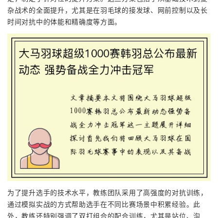
杂战术的全面提升，尤其是在羽毛球的接发球、网前控制以及长
时间对抗中的体能和精确度等方面。
为了提升选手的技术水平，教练团队采用了高强度的对抗训练，
通过模拟实战的方式帮助选手在不同比赛场景中积累经验。此
外，教练还特别强调了双打组合的配合训练，尤其是站位、沟