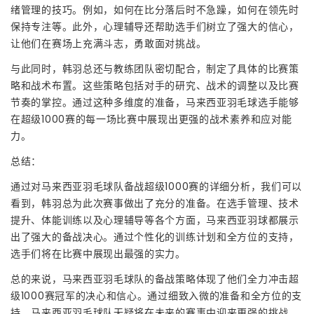
绪管理的技巧。例如，如何在比分落后时不急躁，如何在领先时
保持专注等。此外，心理辅导还帮助选手们树立了强大的信心，
让他们在赛场上充满斗志，勇敢面对挑战。
与此同时，韩羽总还与教练团队密切配合，制定了具体的比赛策
略和战术布置。这些策略包括对手的研究、战术的调整以及比赛
节奏的掌控。通过这种多维度的准备，马来西亚羽毛球选手能够
在超级1000赛的每一场比赛中展现出更强的战术素养和应对能
力。
总结：
通过对马来西亚羽毛球队备战超级1000赛的详细分析，我们可以
看到，韩羽总为此次赛事做出了充分的准备。在选手管理、技术
提升、体能训练以及心理辅导等各个方面，马来西亚羽球都展示
出了强大的备战决心。通过个性化的训练计划和全方位的支持，
选手们将在比赛中展现出最强的实力。
总的来说，马来西亚羽毛球队的备战策略体现了他们全力冲击超
级1000赛冠军的决心和信心。通过细致入微的准备和全方位的支
持，马来西亚羽毛球队无疑将在未来的赛事中迎来更强的挑战。