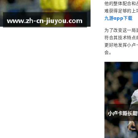
他的整体配合和
难获得足够的上
九游app下载
为了改变这一局
符合其技术特点
更好地发挥小卢
会。