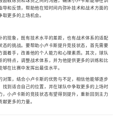
鼓励教练员和球员之间的沟通，确保小卢卡斯能够在训
指导和反馈，帮助他在短时间内弥补技术和战术方面的
争取更多的上场机会。
补的现象，既有技术水平的差距，也有战术体系的适配
状态的挑战。要帮助小卢卡斯提升竞技状态，首先需要
方面着手，改善他的个人能力和心理素质。其次，球队
斯的特点，调整战术体系，并为他提供更多的训练和比
能够在比赛中发挥出最佳水平。
的对策，结合小卢卡斯的优势与不足，相信他能够逐步
，找到适合自己的位置，并在球队中争取更多的上场时
力，小卢卡斯的竞技状态有望得到提升，重新回到主力
贡献更多的力量。