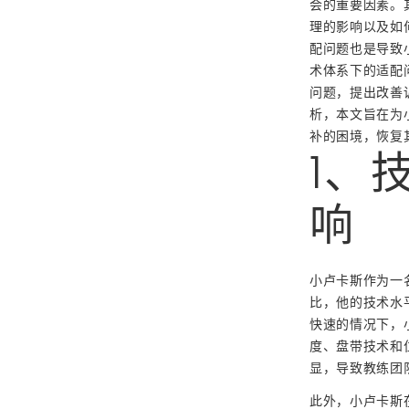
会的重要因素。
理的影响以及如
配问题也是导致
术体系下的适配
问题，提出改善
析，本文旨在为
补的困境，恢复
1、
响
小卢卡斯作为一
比，他的技术水
快速的情况下，
度、盘带技术和
显，导致教练团
此外，小卢卡斯