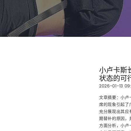
小卢卡斯
状态的可
2026-01-13 09
文章摘要：小卢
席的现象引起了
充分展现出其应
期替补的原因，
方面分析，小卢