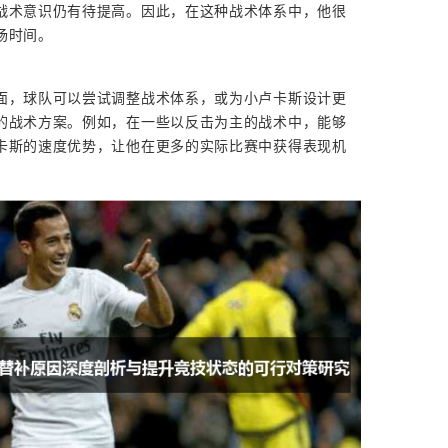
战术意识仍有待提高。因此，在这种战术体系中，他很
场时间。
面，球队可以尝试调整战术体系，或为小卢卡斯设计更
的战术方案。例如，在一些以反击为主的战术中，能够
卡斯的速度优势，让他在更多的实际比赛中获得表现机