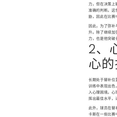
力，但在决策上
准确的判断。这
胁，因此在比赛
因此，为了弥补
升。除了继续加
力，也是他突破
2、
心的
长期处于替补位
训练中表现出色
入心理困境。心
挥出最佳水平，
此外，球员在替
卡斯在一些比赛