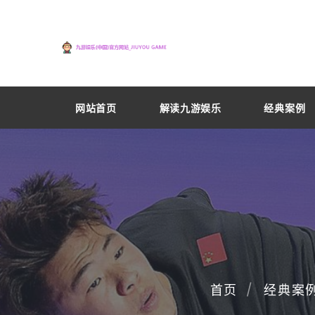
网站首页
解读九游娱乐
经典案例
首页
经典案