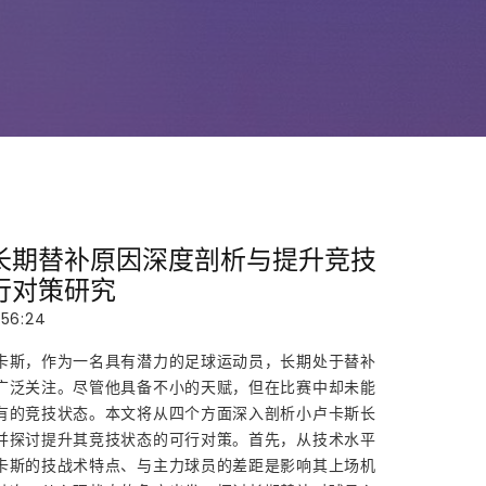
长期替补原因深度剖析与提升竞技
行对策研究
:56:24
卡斯，作为一名具有潜力的足球运动员，长期处于替补
广泛关注。尽管他具备不小的天赋，但在比赛中却未能
有的竞技状态。本文将从四个方面深入剖析小卢卡斯长
并探讨提升其竞技状态的可行对策。首先，从技术水平
卡斯的技战术特点、与主力球员的差距是影响其上场机