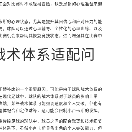
在面对比赛时不敢轻易冒险，缺乏足够的心理准备来迎
卡斯的心理状态，尤其是提升其自信心和应对压力的能
要。球队可以通过心理辅导、个性化的心理训练、以及
比赛机会来帮助其恢复竞技状态，进而增强其在比赛中
战术体系适配问
于替补席的一个重要原因，可能是由于球队战术体系的
在现代足球中，球队的战术体系对于球员的影响非常
攻端。某些战术体系可能强调速度和个人突破，但也有
整体配合和定位球等，这可能会限制小卢卡斯的发挥。
重传控足球的球队中，球员之间的配合默契和技术细节
种体系下，虽然小卢卡斯具备出色的个人突破能力，但