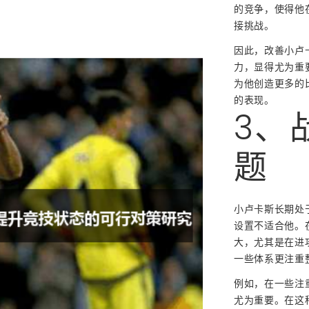
的竞争，使得他
接挑战。
因此，改善小卢
力，显得尤为重
为他创造更多的
的表现。
3、
题
小卢卡斯长期处
设置不适合他。
大，尤其是在进
一些体系更注重
例如，在一些注
尤为重要。在这