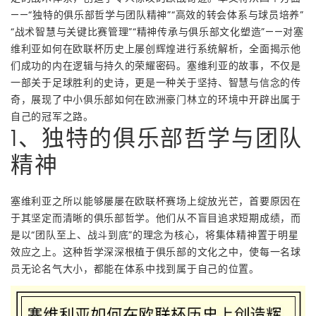
——“独特的俱乐部哲学与团队精神”“高效的转会体系与球员培养”
“战术智慧与关键比赛管理”“精神传承与俱乐部文化塑造”——对塞
维利亚如何在欧联杯历史上屡创辉煌进行系统解析，全面揭示他
们成功的内在逻辑与持久的荣耀密码。塞维利亚的故事，不仅是
一部关于足球胜利的史诗，更是一种关于坚持、智慧与信念的传
奇，展现了中小俱乐部如何在欧洲豪门林立的环境中开辟出属于
自己的冠军之路。
1、独特的俱乐部哲学与团队
精神
塞维利亚之所以能够屡屡在欧联杯赛场上绽放光芒，首要原因在
于其坚定而清晰的俱乐部哲学。他们从不盲目追求短期成绩，而
是以“团队至上、战斗到底”的理念为核心，将集体精神置于明星
效应之上。这种哲学深深根植于俱乐部的文化之中，使每一名球
员无论名气大小，都能在体系中找到属于自己的位置。