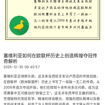
塞维利亚如何在欧联杯历史上创造辉煌夺冠传
奇解析
2025-12-30 09:40:57
塞维利亚足球俱乐部，这支来自西班牙安达卢西亚的传统劲旅，
在欧联杯（欧洲联盟杯）历史上书写了一段独一无二的传奇。从
2006年首次夺冠开始，他们在短短十余年间多次问鼎，成为这
项赛事中无可撼动的“欧联之王”。这支并非西甲巨无霸的球队，
凭借独特的竞技哲学、精准的转会眼光、顽强的团队精神以及稳
定的战术体系，创造了令人惊叹的欧战奇迹。本文将从四个方面