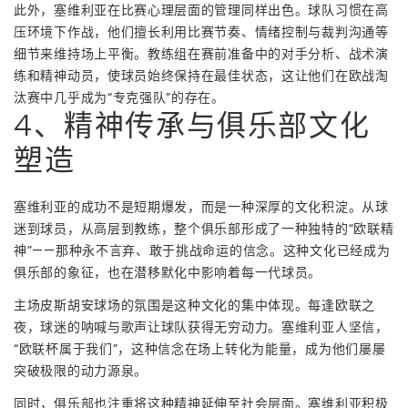
此外，塞维利亚在比赛心理层面的管理同样出色。球队习惯在高
压环境下作战，他们擅长利用比赛节奏、情绪控制与裁判沟通等
细节来维持场上平衡。教练组在赛前准备中的对手分析、战术演
练和精神动员，使球员始终保持在最佳状态，这让他们在欧战淘
汰赛中几乎成为“专克强队”的存在。
4、精神传承与俱乐部文化
塑造
塞维利亚的成功不是短期爆发，而是一种深厚的文化积淀。从球
迷到球员，从高层到教练，整个俱乐部形成了一种独特的“欧联精
神”——那种永不言弃、敢于挑战命运的信念。这种文化已经成为
俱乐部的象征，也在潜移默化中影响着每一代球员。
主场皮斯胡安球场的氛围是这种文化的集中体现。每逢欧联之
夜，球迷的呐喊与歌声让球队获得无穷动力。塞维利亚人坚信，
“欧联杯属于我们”，这种信念在场上转化为能量，成为他们屡屡
突破极限的动力源泉。
同时，俱乐部也注重将这种精神延伸至社会层面。塞维利亚积极