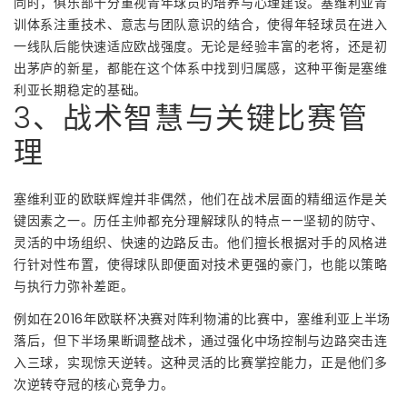
同时，俱乐部十分重视青年球员的培养与心理建设。塞维利亚青
训体系注重技术、意志与团队意识的结合，使得年轻球员在进入
一线队后能快速适应欧战强度。无论是经验丰富的老将，还是初
出茅庐的新星，都能在这个体系中找到归属感，这种平衡是塞维
利亚长期稳定的基础。
3、战术智慧与关键比赛管
理
塞维利亚的欧联辉煌并非偶然，他们在战术层面的精细运作是关
键因素之一。历任主帅都充分理解球队的特点——坚韧的防守、
灵活的中场组织、快速的边路反击。他们擅长根据对手的风格进
行针对性布置，使得球队即便面对技术更强的豪门，也能以策略
与执行力弥补差距。
例如在2016年欧联杯决赛对阵利物浦的比赛中，塞维利亚上半场
落后，但下半场果断调整战术，通过强化中场控制与边路突击连
入三球，实现惊天逆转。这种灵活的比赛掌控能力，正是他们多
次逆转夺冠的核心竞争力。