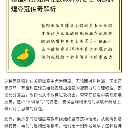
这种团队精神在关键比赛中尤为明显。无论面对利物浦、国米还
是罗马，塞维利亚球员始终表现出极强的凝聚力与心理韧性。即
便比分落后，他们也从不放弃进攻机会，常常在逆境中实现绝地
反击。这种“不惧豪门”的姿态，使得塞维利亚成为欧联杯赛场上
最让对手忌惮的存在。
此外，俱乐部的管理层与教练组始终坚守这种信念，从蒙奇到洛
佩特吉、再到门迪利巴等教练，他们无一例外地延续了这种精神