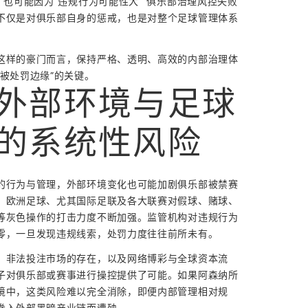
，也可能因为“违规行为可能性大”“俱乐部治理风控失败”
不仅是对俱乐部自身的惩戒，也是对整个足球管理体系
这样的豪门而言，保持严格、透明、高效的内部治理体
向被处罚边缘”的关键。
外部环境与足球
的系统性风险
的行为与管理，外部环境变化也可能加剧俱乐部被禁赛
，欧洲足球、尤其国际足联及各大联赛对假球、赌球、
等灰色操作的打击力度不断加强。监管机构对违规行为
零，一旦发现违规线索，处罚力度往往前所未有。
、非法投注市场的存在，以及网络博彩与全球资本流
子对俱乐部或赛事进行操控提供了可能。如果阿森纳所
境中，这类风险难以完全消除，即便内部管理相对规
卷入外部黑暗产业链而遭殃。