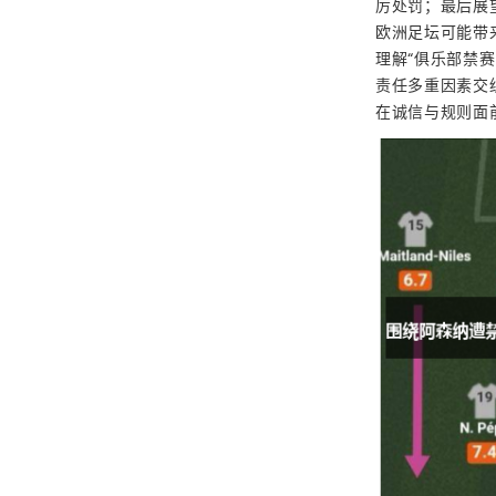
厉处罚；最后展
欧洲足坛可能带
理解“俱乐部禁
责任多重因素交
在诚信与规则面