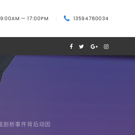
9:00
AM
— 17:00
PM
13594780034
面剖析事件背后动因