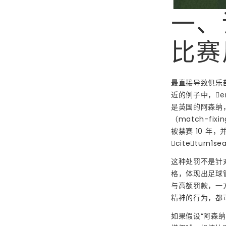
一、
比赛
最直接导致俱乐
近的例子中，entit
是英国的阿森纳
（match-fixin
被禁赛 10 年，
citeturn1se
这种处罚不是针
格，体现出足球
与高额罚款，一
精神的行为，都
如果假设“阿森