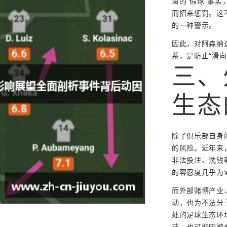
凿的“假球”事实
而招来惩罚。这
的一种警示。
因此，对阿森纳
系，是防止“滑
三、
生态
除了俱乐部自身
的风险。近年来
非法投注、洗钱
的容忍度几乎为
而外部赌博产业
动，也为不法分
处的足球生态环
范，也可能因被