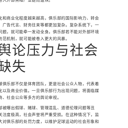
化和商业化程度越来越高，俱乐部的国际影响力、转会
、广告代言、财务往来等都更加复杂。复杂系统下，一
问题，就可能牵一发动全身。俱乐部若不能对外部环境
防范机制，就可能被卷入更大的风暴。
舆论压力与社会
缺失
球俱乐部不仅是体育团队，更是社会公众人物，代表着
化以及商业价值。一旦俱乐部行为出现问题，将面临媒
商、社会公众等多方的舆论审视。
部被曝出假球、赌球、管理混乱、道德伦理问题等丑
关注度极高，社会声誉将严重受损。在这种情况下，监
大对俱乐部的处罚力度，以维护足球运动的社会形象和