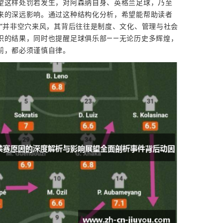
望这样处罚若发生，对阿森纳自身、英格兰足球，乃至
来的深远影响。通过这种结构化分析，希望能帮助读者
赛”并非空穴来风，其背后往往是制度、文化、管理与社会
织的结果，同时也提醒足球俱乐部——无论历史多辉煌，
前，都必须谨慎自律。