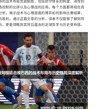
特的战术布局克敌制胜，包括防守体系的构建、进攻的
场控制的比拼以及心理战的应用。每个方面都将结合具
分析，揭示战术与心理层面的博弈如何影响比赛结果，
向胜利。通过这篇文章的分析，读者不仅能够了解到阿
功，更能领略到其背后蕴含的足球哲学与历史使命感。