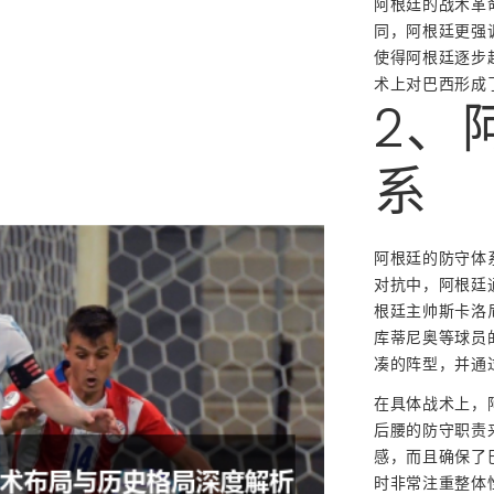
阿根廷的战术革
同，阿根廷更强
使得阿根廷逐步
术上对巴西形成
2、
系
阿根廷的防守体
对抗中，阿根廷
根廷主帅斯卡洛
库蒂尼奥等球员
凑的阵型，并通
在具体战术上，
后腰的防守职责
感，而且确保了
时非常注重整体