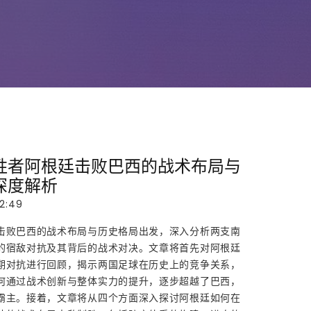
胜者阿根廷击败巴西的战术布局与
深度解析
22:49
击败巴西的战术布局与历史格局出发，深入分析两支南
的宿敌对抗及其背后的战术对决。文章将首先对阿根廷
期对抗进行回顾，揭示两国足球在历史上的竞争关系，
何通过战术创新与整体实力的提升，逐步超越了巴西，
霸主。接着，文章将从四个方面深入探讨阿根廷如何在