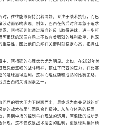
西时，往往能够保持沉着冷静，专注于战术执行，而巴
绪波动而影响表现。例如，巴西在落后时容易急于追求
暴露，阿根廷则能通过精准的反击取得进球，进一步打
而阿根廷的球员在场上不仅有着强烈的胜利欲望，也深
的重要性，因此他们总能在关键时刻稳定心态，把握住
事中，阿根廷的心理优势尤为明显。比如，在2021年美
根廷凭借坚韧的战斗精神，顶住了巴西的压力，在比赛
亚的进球赢得胜利。这种心理优势和成熟的比赛策略，
战胜巴西的关键因素之一。
敌巴西的强大压力下脱颖而出，最终成为南美足球的新
深刻的战术布局与团队合作精神。从防守体系的稳固，
效，再到中场的控制与心理战的运用，阿根廷的成功是
合体现。这不仅仅是战术层面的胜利，更是球队集体精