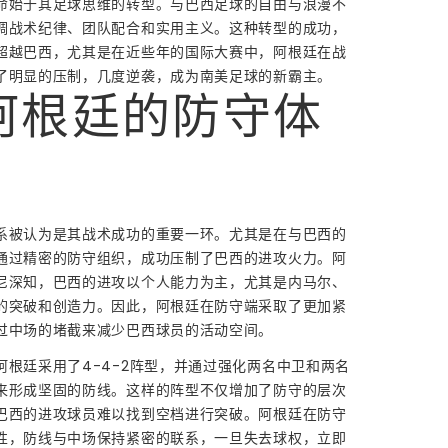
命始于其足球思维的转型。与巴西足球的自由与浪漫不
调战术纪律、团队配合和实用主义。这种转型的成功，
超越巴西，尤其是在近些年的国际大赛中，阿根廷在战
了明显的压制，几度逆袭，成为南美足球的新霸主。
阿根廷的防守体
系被认为是其战术成功的重要一环。尤其是在与巴西的
通过精密的防守组织，成功压制了巴西的进攻火力。阿
尼深知，巴西的进攻以个人能力为主，尤其是内马尔、
的突破和创造力。因此，阿根廷在防守端采取了更加紧
过中场的堵截来减少巴西球员的活动空间。
阿根廷采用了4-4-2阵型，并通过强化两名中卫和两名
来形成坚固的防线。这样的阵型不仅增加了防守的层次
巴西的进攻球员难以找到空档进行突破。阿根廷在防守
性，防线与中场保持紧密的联系，一旦失去球权，立即