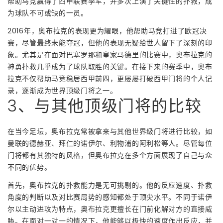
帮助马竞赢得了西甲联赛季军，并多次上演了关键性的扑救，成
为球队不可或缺的一员。
2016年，奥布拉克的表现更为耀眼，他帮助马竞打进了欧冠决
赛，尽管最终未能夺冠，但他的表现无疑给世人留下了深刻的印
象。尤其是在面对巴塞罗那和皇家马德里的比赛中，奥布拉克的
神勇扑救几乎成为了球队取胜的关键。在接下来的赛季中，奥布
拉克不仅帮助马竞稳居西甲前四，更屡屡打破西甲门将的个人记
录，逐渐成为世界顶级门将之一。
3、与其他顶级门将的比较
在当今足坛，奥布拉克常被拿来与其他世界级门将进行比较，如
曼联的德赫亚、拜仁的诺伊尔、利物浦的阿利松等人。尽管每位
门将都有其独特的风格，但奥布拉克在多个方面展现了自己与众
不同的优势。
首先，奥布拉克的扑救能力是无可挑剔的。他的反应速度、扑救
角度的判断以及对比赛局势的感知都处于顶尖水平。不同于诺伊
尔以主动进攻为特点，奥布拉克更擅长在门前化解对方的直接威
胁。在面对一对一的情况下，他能够以极快的速度作出反应，并