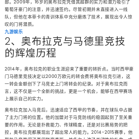
部。2009年，16岁的奥布拉克凭借其超群的实力和潜力吸引了
葡萄牙豪门的注意，并迅速签约。尽管初期并未直接进入一线
队，但他在本菲卡的青训体系中充分磨炼了技术，展现出令人惊
叹的门将潜质。
九游娱乐
2、奥布拉克与马德里竞技
的辉煌历程
2014年，奥布拉克的职业生涯迎来了重要的转折点。当时西甲豪
门马德里竞技决定以2000万欧元的转会费将奥布拉克引进，这
一转会金额创下了马竞史上门将转会的纪录。对于奥布拉克而
言，这不仅是一个全新的挑战，更是一个机会，能够在西甲赛场
上展示自己的实力。
奥布拉克加入马竞后，迅速适应了西甲的节奏，并在球队中占据
了主力门将的位置。他的加盟对于马竞防线的稳固起到了至关重
要的作用。无论是扑救能力、传球精度，还是对比赛局势的把
控，奥布拉克都展现出了超出常人的能力。2014-2015赛季，他