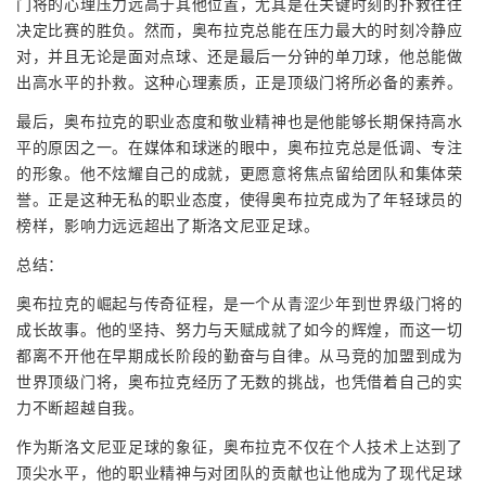
门将的心理压力远高于其他位置，尤其是在关键时刻的扑救往往
决定比赛的胜负。然而，奥布拉克总能在压力最大的时刻冷静应
对，并且无论是面对点球、还是最后一分钟的单刀球，他总能做
出高水平的扑救。这种心理素质，正是顶级门将所必备的素养。
最后，奥布拉克的职业态度和敬业精神也是他能够长期保持高水
平的原因之一。在媒体和球迷的眼中，奥布拉克总是低调、专注
的形象。他不炫耀自己的成就，更愿意将焦点留给团队和集体荣
誉。正是这种无私的职业态度，使得奥布拉克成为了年轻球员的
榜样，影响力远远超出了斯洛文尼亚足球。
总结：
奥布拉克的崛起与传奇征程，是一个从青涩少年到世界级门将的
成长故事。他的坚持、努力与天赋成就了如今的辉煌，而这一切
都离不开他在早期成长阶段的勤奋与自律。从马竞的加盟到成为
世界顶级门将，奥布拉克经历了无数的挑战，也凭借着自己的实
力不断超越自我。
作为斯洛文尼亚足球的象征，奥布拉克不仅在个人技术上达到了
顶尖水平，他的职业精神与对团队的贡献也让他成为了现代足球