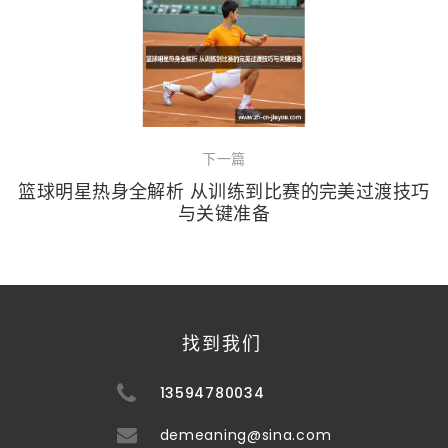
下一篇
篮球明星热身全解析 从训练到比赛的完美过渡技巧
与关键准备
找到我们
13594780034
demeaning@sina.com