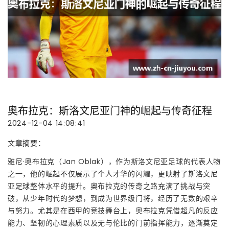
奥布拉克：斯洛文尼亚门神的崛起与传奇征程
2024-12-04 14:08:41
文章摘要：
雅尼·奥布拉克（Jan Oblak），作为斯洛文尼亚足球的代表人物
之一，他的崛起不仅展示了个人才华的闪耀，更映射了斯洛文尼
亚足球整体水平的提升。奥布拉克的传奇之路充满了挑战与突
破，从少年时代的梦想，到成为世界级门将，经历了无数的艰辛
与努力。尤其是在西甲的竞技舞台上，奥布拉克凭借超凡的反应
能力、坚韧的心理素质以及无与伦比的门前指挥能力，逐渐奠定