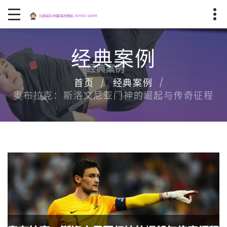
经典案例
首页
经典案例
奥布拉克：斯洛文尼亚门神的崛起与传奇征程