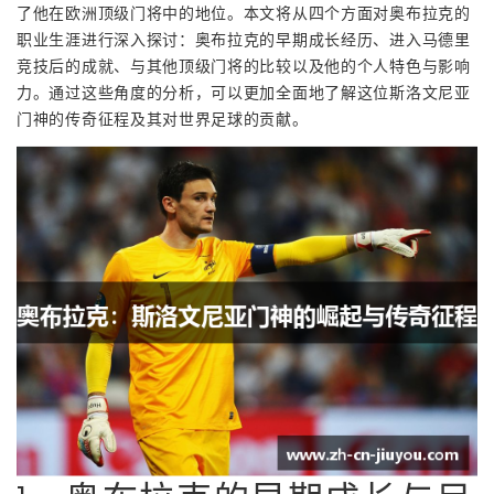
了他在欧洲顶级门将中的地位。本文将从四个方面对奥布拉克的
职业生涯进行深入探讨：奥布拉克的早期成长经历、进入马德里
竞技后的成就、与其他顶级门将的比较以及他的个人特色与影响
力。通过这些角度的分析，可以更加全面地了解这位斯洛文尼亚
门神的传奇征程及其对世界足球的贡献。