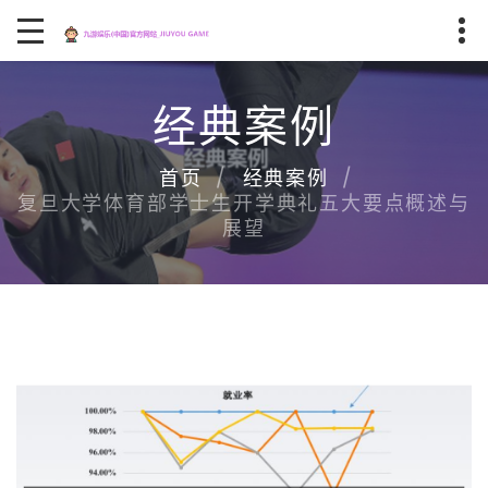
经典案例
首页
经典案例
复旦大学体育部学士生开学典礼五大要点概述与
展望