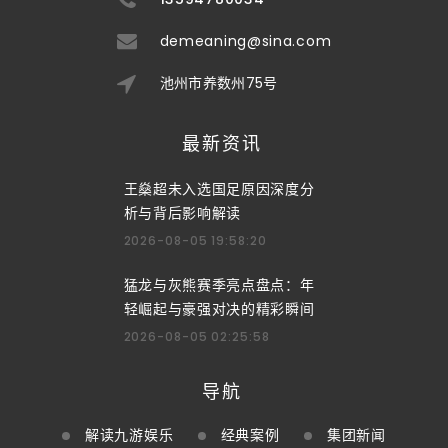
demeaning@sina.com
池州市养数州75号
最新资讯
王燊超未入选国足原因深度分
析与背后影响解读
2026-08-05 19:58:20
猛龙与灰熊赛季亮点盘点：年
轻崛起与豪强对决的精彩瞬间
2026-08-05 02:25:58
导航
解读九游娱乐
经典案例
集团新闻