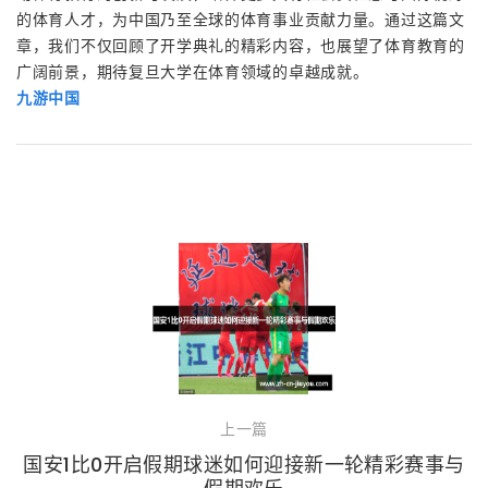
的体育人才，为中国乃至全球的体育事业贡献力量。通过这篇文
章，我们不仅回顾了开学典礼的精彩内容，也展望了体育教育的
广阔前景，期待复旦大学在体育领域的卓越成就。
九游中国
上一篇
国安1比0开启假期球迷如何迎接新一轮精彩赛事与