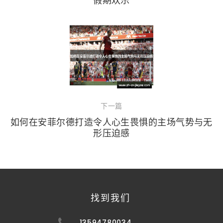
假期欢乐
下一篇
如何在安菲尔德打造令人心生畏惧的主场气势与无
形压迫感
找到我们
13594780034