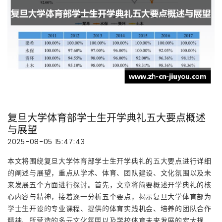
复旦大学体育部学士生开学典礼五大要点概述
与展望
2025-08-05 15:47:43
本文将围绕复旦大学体育部学士生开学典礼的五大要点进行详细
的阐述与展望，重点从学术、体育、团队建设、文化氛围以及未
来发展五个方面进行探讨。首先，文章将简要概述开学典礼的核
心内容与精神，接着逐一分析五个要点，揭示复旦大学体育部为
学士生开设的专业课程、提供的体育实践机会、培养的团队合作
精神、所营造的多元文化氛围以及学校体育未来发展的宏大规