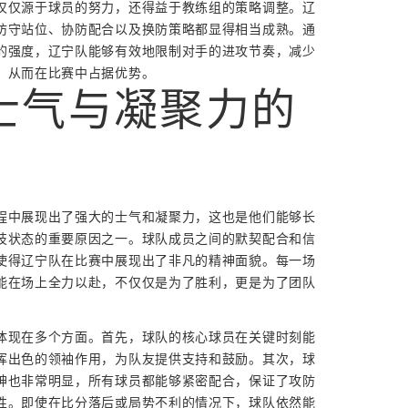
仅仅源于球员的努力，还得益于教练组的策略调整。辽
防守站位、协防配合以及换防策略都显得相当成熟。通
的强度，辽宁队能够有效地限制对手的进攻节奏，减少
，从而在比赛中占据优势。
士气与凝聚力的
程中展现出了强大的士气和凝聚力，这也是他们能够长
技状态的重要原因之一。球队成员之间的默契配合和信
使得辽宁队在比赛中展现出了非凡的精神面貌。每一场
能在场上全力以赴，不仅仅是为了胜利，更是为了团队
体现在多个方面。首先，球队的核心球员在关键时刻能
挥出色的领袖作用，为队友提供支持和鼓励。其次，球
神也非常明显，所有球员都能够紧密配合，保证了攻防
性。即使在比分落后或局势不利的情况下，球队依然能