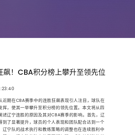
狂飙！CBA积分榜上攀升至领先位
:23:40
队近期在CBA赛季中的连胜狂飙表现引人注目，球队在
发挥，使其一举攀升至积分榜的领先位置。本文将从四
阐述辽宁连胜的原因及其对CBA赛季的影响。首先，辽
得到了显著提升，球员的个人表现和团队配合达到一个
，辽宁队的战术执行和教练策略的调整也在连续胜利中