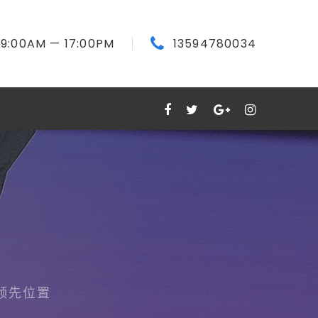
9:00
AM
— 17:00
PM
13594780034
领先位置