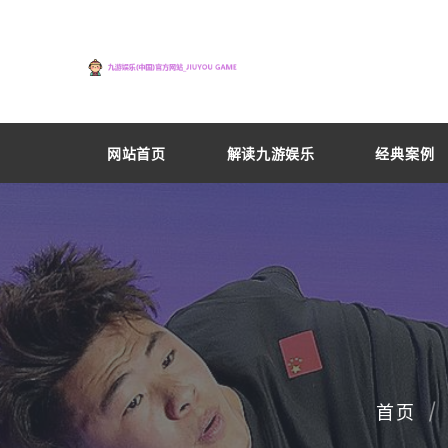
网站首页
解读九游娱乐
经典案例
首页