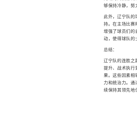
够保持冷静，努
此外，辽宁队的
持。在主场比赛
增强了球员们的
动，使得球队的
总结：
辽宁队的连胜之
提升、战术执行
果。这些因素相
力和统治力。通
续保持其领先地