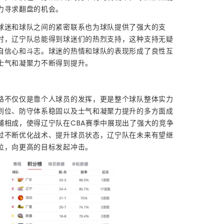
力寻求翻盘的机会。
球迷和球队之间的紧密联系也为球队提供了强大的支
时，辽宁队总能得到球迷们的热烈支持，这种支持无疑
自信心和斗志。球迷的热情和球队的表现形成了良性互
士气和凝聚力不断得到提升。
路不仅仅是靠个人球员的发挥，更是整个球队整体实力
到位、防守体系稳固以及士气和凝聚力提升的多方面成
辅相成，使得辽宁队在CBA赛季中展现出了强大的竞争
过不断优化战术、提升球员状态，辽宁队在未来有望继
位，向更高的目标发起冲击。