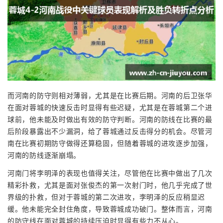
而河南的防守则相对薄弱，尤其是在比赛后期。河南的后卫张华
在面对蓉城的快速反击时显得有些迟疑，尤其是在蓉城第二个进
球前，他未能及时做出有效的防守判断。河南的防线在比赛的最
后阶段暴露出不少漏洞，给了蓉城通过反击得分的机会。尽管河
南在比赛初期防守做得还算稳固，但随着蓉城的进攻逐步加强，
河南的防线逐渐崩塌。
河南门将李明泽的表现也值得关注，尽管他在比赛中做出了几次
精彩扑救，尤其是面对张俊杰的第一次射门时，他几乎完成了世
界级的扑救，但对于蓉城的第二次进攻，李明泽的反应稍显迟
缓。他未能完全封住角度，导致蓉城成功破门。整体而言，河南
的防守线在面对蓉城的持续压迫时显得有些力不从心。