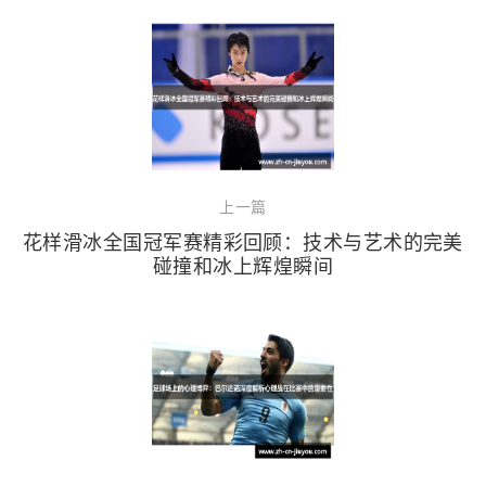
上一篇
花样滑冰全国冠军赛精彩回顾：技术与艺术的完美
碰撞和冰上辉煌瞬间