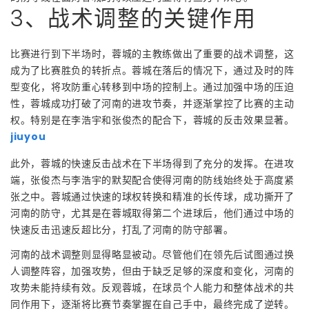
3、战术调整的关键作用
比赛进行到下半场时，蓉城的主教练做出了重要的战术调整，这
成为了比赛胜负的转折点。蓉城在落后的情况下，通过及时的阵
型变化，将攻防重心转移到中场的控制上。通过加强中场的压迫
性，蓉城成功打破了河南的进攻节奏，并逐渐掌控了比赛的主动
权。特别是在李浩宇和张俊杰的配合下，蓉城的反击效果显著。
jiuyou
此外，蓉城的快速反击战术在下半场得到了充分的发挥。在进攻
端，张俊杰与李浩宇的默契配合使得河南的防线始终处于高度紧
张之中。蓉城通过快速的球权转换和精准的长传球，成功撕开了
河南的防守，尤其是在蓉城取得第二个进球后，他们通过中场的
快速反击迅速反超比分，打乱了河南的防守部署。
河南的战术调整则显得略显被动。尽管他们在领先后试图通过换
人调整阵容，加强攻势，但由于缺乏足够的深度和变化，河南的
攻势未能持续有效。反观蓉城，在球员个人能力和整体战术的共
同作用下，逐渐将比赛节奏掌握在自己手中，最终完成了逆转。