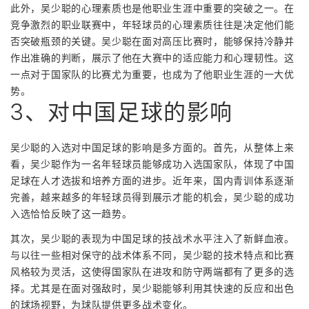
此外，吴少聪的心理素质也是他职业生涯中重要的突破之一。在
竞争激烈的职业联赛中，年轻球员的心理素质往往是决定他们能
否突破瓶颈的关键。吴少聪在面对高压比赛时，能够保持冷静并
作出准确的判断，展示了他在大赛中的适应能力和心理韧性。这
一点对于国家队的比赛尤为重要，也成为了他职业生涯的一大优
势。
3、对中国足球的影响
吴少聪的入选对中国足球的影响是多方面的。首先，从整体上来
看，吴少聪作为一名年轻球员能够成功入选国家队，体现了中国
足球在人才选拔和培养方面的进步。近年来，国内青训体系逐渐
完善，越来越多的年轻球员得到展示才能的机会，吴少聪的成功
入选恰恰反映了这一趋势。
其次，吴少聪的表现为中国足球的技战术水平注入了新鲜血液。
与以往一些相对保守的战术体系不同，吴少聪的技术特点和比赛
风格较为灵活，这使得国家队在进攻和防守两端都有了更多的选
择。尤其是在面对强敌时，吴少聪能够利用其快速的反应和出色
的球场视野，为球队提供更多战术变化。