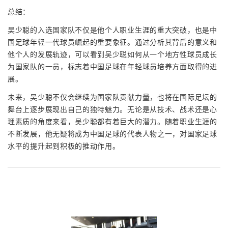
总结：
吴少聪的入选国家队不仅是他个人职业生涯的重大突破，也是中
国足球年轻一代球员崛起的重要象征。通过分析其背后的意义和
他个人的发展轨迹，可以看到吴少聪如何从一个地方性球员成长
为国家队的一员，标志着中国足球在年轻球员培养方面取得的进
展。
未来，吴少聪不仅会继续为国家队贡献力量，也将在国际足坛的
舞台上逐步展现出自己的独特魅力。无论是从技术、战术还是心
理素质的角度来看，吴少聪都有着巨大的潜力。随着职业生涯的
不断发展，他无疑将成为中国足球的代表人物之一，对国家足球
水平的提升起到积极的推动作用。