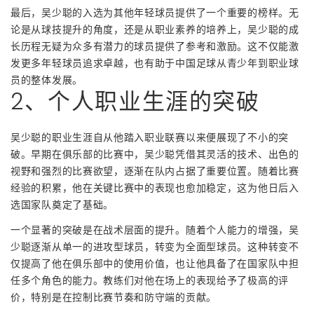
最后，吴少聪的入选为其他年轻球员提供了一个重要的榜样。无
论是从球技提升的角度，还是从职业素养的培养上，吴少聪的成
长历程无疑为众多有潜力的球员提供了参考和激励。这不仅能激
发更多年轻球员追求卓越，也有助于中国足球从青少年到职业球
员的整体发展。
2、个人职业生涯的突破
吴少聪的职业生涯自从他踏入职业联赛以来便展现了不小的突
破。早期在俱乐部的比赛中，吴少聪凭借其灵活的技术、出色的
视野和强烈的比赛欲望，逐渐在队内占据了重要位置。随着比赛
经验的积累，他在关键比赛中的表现也愈加稳定，这为他日后入
选国家队奠定了基础。
一个显著的突破是在战术层面的提升。随着个人能力的增强，吴
少聪逐渐从单一的进攻型球员，转变为全面型球员。这种转变不
仅提高了他在俱乐部中的使用价值，也让他具备了在国家队中担
任多个角色的能力。教练们对他在场上的表现给予了极高的评
价，特别是在控制比赛节奏和防守端的贡献。