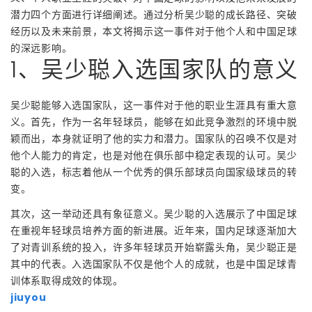
潜力四个方面进行详细阐述。通过分析吴少聪的成长路径、突破
经历以及未来前景，本文将揭示这一事件对于他个人和中国足球
的深远影响。
1、吴少聪入选国家队的意义
吴少聪能够入选国家队，这一事件对于他的职业生涯具有重大意
义。首先，作为一名年轻球员，能够在如此竞争激烈的环境中脱
颖而出，本身就证明了他的实力和潜力。国家队的召唤不仅是对
他个人能力的肯定，也是对他在俱乐部中稳定表现的认可。吴少
聪的入选，标志着他从一个优秀的俱乐部球员向国家级球员的转
变。
其次，这一举动还具有象征意义。吴少聪的入选展示了中国足球
在重视年轻球员培养方面的新进展。近年来，国内足球逐渐加大
了对青训系统的投入，许多年轻球员开始崭露头角，吴少聪正是
其中的代表。入选国家队不仅是他个人的成就，也是中国足球青
训体系取得成效的体现。
jiuyou