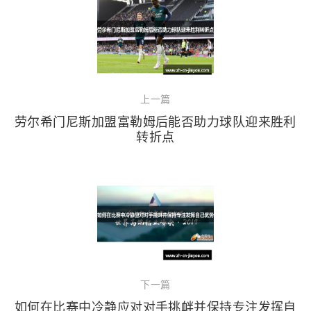
上一篇
劳尔希门尼斯加盟富勒姆后能否助力球队迎来胜利
转折点
下一篇
如何在比赛中冷静应对对手挑衅并保持专注发挥自