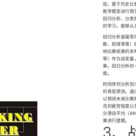
现。基于历史比
数学模型进行预
回归分析、分类
的学习，能够从
回归分析是最常
数、控球率等）
响比赛结果的多
等）作为自变量
果。回归分析的
度。
时间序列分析则
的表现预测。通
以预测未来比赛
员的疲劳程度以
分滑动平均（AR
果进行建模。
3、