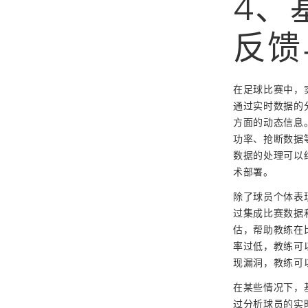
4、
反馈
在足球比赛中，
通过实时数据的
方面的动态信息
功率、抢断数据
数据的处理可以
术部署。
除了球员个体表
过集成比赛数据
估，帮助教练在
率过低，教练可
现漏洞，教练可
在某些情况下，
过分析球员的实