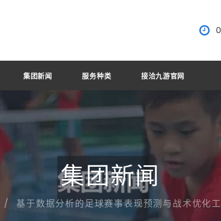
0
集团新闻
服务种类
接洽九游官网
集团新闻
基于数据分析的足球赛事表现预测与战术优化