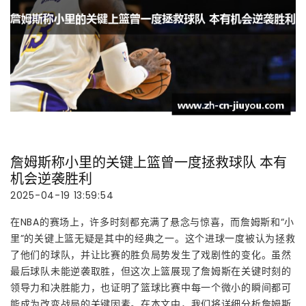
詹姆斯称小里的关键上篮曾一度拯救球队 本有
机会逆袭胜利
2025-04-19 13:59:54
在NBA的赛场上，许多时刻都充满了悬念与惊喜，而詹姆斯和“小
里”的关键上篮无疑是其中的经典之一。这个进球一度被认为拯救
了他们的球队，并让比赛的胜负局势发生了戏剧性的变化。虽然
最后球队未能逆袭取胜，但这次上篮展现了詹姆斯在关键时刻的
领导力和决胜能力，也证明了篮球比赛中每一个微小的瞬间都可
能成为改变战局的关键因素。在本文中，我们将详细分析詹姆斯