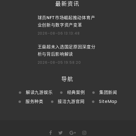
最新资讯
球员NFT市场崛起推动体育产
业创新与数字资产变革
2026-08-06 13:13:48
王燊超未入选国足原因深度分
析与背后影响解读
2026-08-05 19:58:20
导航
解读九游娱乐
经典案例
集团新闻
服务种类
接洽九游官网
SiteMap