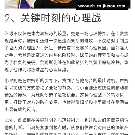
2、关键时刻的心理战
篮球不仅仅是体力和技巧的较量，更是一场心理博弈。在比赛接
近尾声时，詹姆斯通过一次迅速而果断的进攻，不仅给对手制造
了巨大的心理压力，还进一步改变了比赛的心理氛围。面对强大
对手，尤其是比赛进入白热化阶段时，球员的心理素质和决心成
为了胜负的关键。詹姆斯能够在如此紧张的气氛下保持冷静，体
现了他作为超级球星的心理优势。
小里则是在詹姆斯的引导下，找到了与他配合的最佳时机。詹姆
斯以突破的方式带动了全场的节奏，而小里则通过快速的移动和
精准的接球，为球队创造了进攻机会。这种心理战术的巧妙运
用，打破了对方的防守节奏，也使得詹姆斯和小里能够在瞬间做
出最有效的反击。
此外，詹姆斯在关键时刻的心理控制力，也让队友们更愿意相信
他的判断。当局势紧张到极点时，队友们往往会对自己的决策产
生怀疑，而詹姆斯的存在则是球队心理上的一大支柱。在他的一