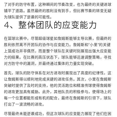
了对手的防守布置，这种瞬间的节奏改变，也为最终的关键进球
铺平了道路。虽然最终的胜利没有到手，但比赛节奏的转变无疑
为球队提供了逆袭的可能性。
4、整体团队的应变能力
在篮球比赛中，尽管超级球星如詹姆斯能够主导比赛，但最终的
胜利依然离不开团队的协作与应变能力。詹姆斯和“小里”的关键
上篮成功并非偶然，而是整个球队在关键时刻展现出强大应变能
力的结果。在比赛的高压状态下，球队能够迅速调整策略，寻找
对方防守中的漏洞，并最终通过集体的力量实现突破。
首先，球队的防守体系在对方进攻时展现出了高度的纪律性，这
让詹姆斯得以顺利地完成关键的进攻任务。其次，小里在詹姆斯
突破时提供了及时的支持，他的灵活跑位和精准传球使得詹姆斯
的进攻更加具有威胁。此外，其他队员的积极参与，使得场上的
每一个位置都能形成有机的配合，最终在詹姆斯的引领下，球队
打出了一波流畅的进攻。
尽管最终未能逆袭成功，但这次球队的应变能力展现了他们在困