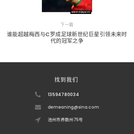
下一篇
谁能超越梅西与C罗成足球新世纪巨星引领未来时
代的冠军之争
找到我们
13594780034
demeaning@sina.com
池州市养数州75号