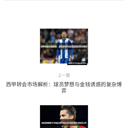
上一篇
西甲转会市场解析：球员梦想与金钱诱惑的复杂博
弈