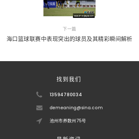
下一篇
海口篮球联赛中表现突出的球员及其精彩瞬间解析
找到我们
13594780034
demeaning@sina.com
池州市养数州75号