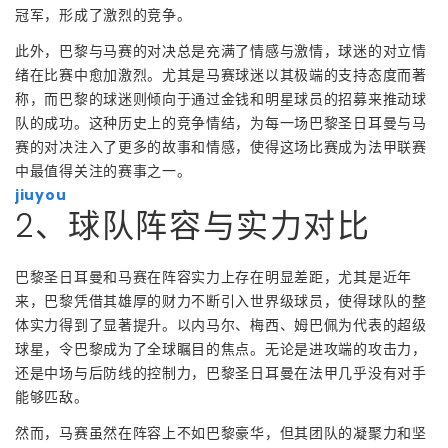
冠军，形成了激烈的竞争。
此外，巴黎与马赛的对决总是充满了情感与激情，球迷的对立情
绪在比赛中愈加激烈。尤其是马赛球迷以其极端的支持态度而著
称，而巴黎的球迷则倾向于通过金钱和明星球员的招募来推动球
队的成功。这种历史上的竞争情结，为每一场巴黎圣日耳曼与马
赛的对决注入了更多的故事和情感，使得这场比赛成为法甲联赛
中最值得关注的赛事之一。
jiuyou
2、球队阵容与实力对比
巴黎圣日耳曼和马赛在阵容实力上存在明显差距，尤其是近年
来，巴黎凭借其雄厚的财力不断引入世界级球员，使得球队的整
体实力得到了显著提升。以内马尔、梅西、姆巴佩为代表的超级
球星，令巴黎成为了全球瞩目的焦点。无论是进攻端的攻击力，
还是中场与后防线的控制力，巴黎圣日耳曼在法甲几乎没有对手
能够匹敌。
然而，马赛虽然在阵容上不如巴黎豪华，但其团队的凝聚力和坚