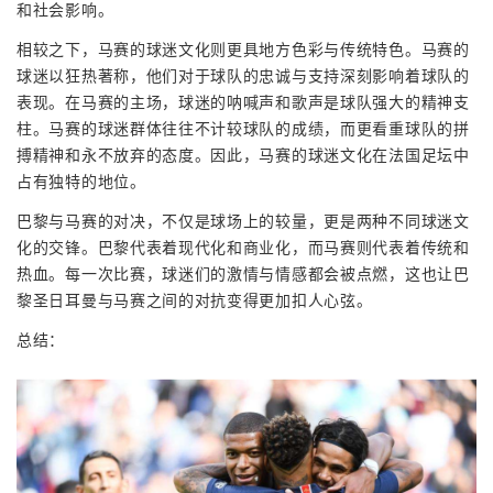
和社会影响。
相较之下，马赛的球迷文化则更具地方色彩与传统特色。马赛的
球迷以狂热著称，他们对于球队的忠诚与支持深刻影响着球队的
表现。在马赛的主场，球迷的呐喊声和歌声是球队强大的精神支
柱。马赛的球迷群体往往不计较球队的成绩，而更看重球队的拼
搏精神和永不放弃的态度。因此，马赛的球迷文化在法国足坛中
占有独特的地位。
巴黎与马赛的对决，不仅是球场上的较量，更是两种不同球迷文
化的交锋。巴黎代表着现代化和商业化，而马赛则代表着传统和
热血。每一次比赛，球迷们的激情与情感都会被点燃，这也让巴
黎圣日耳曼与马赛之间的对抗变得更加扣人心弦。
总结：