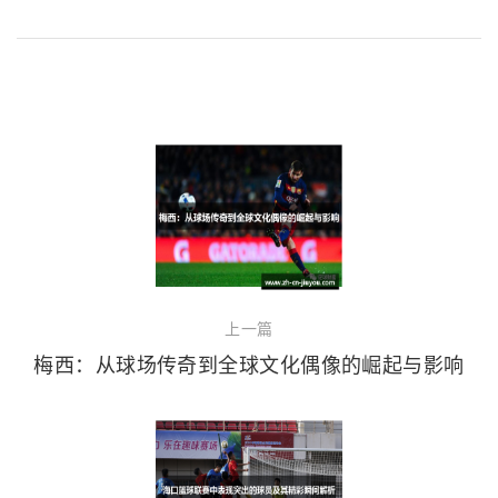
上一篇
梅西：从球场传奇到全球文化偶像的崛起与影响