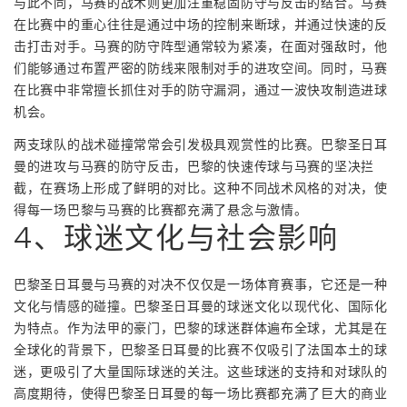
与此不同，马赛的战术则更加注重稳固防守与反击的结合。马赛
在比赛中的重心往往是通过中场的控制来断球，并通过快速的反
击打击对手。马赛的防守阵型通常较为紧凑，在面对强敌时，他
们能够通过布置严密的防线来限制对手的进攻空间。同时，马赛
在比赛中非常擅长抓住对手的防守漏洞，通过一波快攻制造进球
机会。
两支球队的战术碰撞常常会引发极具观赏性的比赛。巴黎圣日耳
曼的进攻与马赛的防守反击，巴黎的快速传球与马赛的坚决拦
截，在赛场上形成了鲜明的对比。这种不同战术风格的对决，使
得每一场巴黎与马赛的比赛都充满了悬念与激情。
4、球迷文化与社会影响
巴黎圣日耳曼与马赛的对决不仅仅是一场体育赛事，它还是一种
文化与情感的碰撞。巴黎圣日耳曼的球迷文化以现代化、国际化
为特点。作为法甲的豪门，巴黎的球迷群体遍布全球，尤其是在
全球化的背景下，巴黎圣日耳曼的比赛不仅吸引了法国本土的球
迷，更吸引了大量国际球迷的关注。这些球迷的支持和对球队的
高度期待，使得巴黎圣日耳曼的每一场比赛都充满了巨大的商业