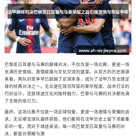
巴黎圣日耳曼与马赛的巅峰对决，不仅仅是一场比赛，更是一场
充满历史情结、激情碰撞与文化交流的盛宴。从双方的历史渊源
来看，两队的竞争早已超越了足球本身，成为了法甲乃至全球足
球的经典对决之一。无论是在球员阵容的豪华程度、战术打法的
巧妙设计，还是球迷文化的独特魅力，巴黎与马赛的对决都充满
了无限的吸引力。
最终，这场比赛不仅是一场足球较量，更是一场激情与荣耀的追
求。无论哪支球队最终获胜，他们都将在法甲历史上留下浓墨重
彩的一笔。而对于球迷来说，每一场巴黎圣日耳曼与马赛的对
决，都是对荣耀与激