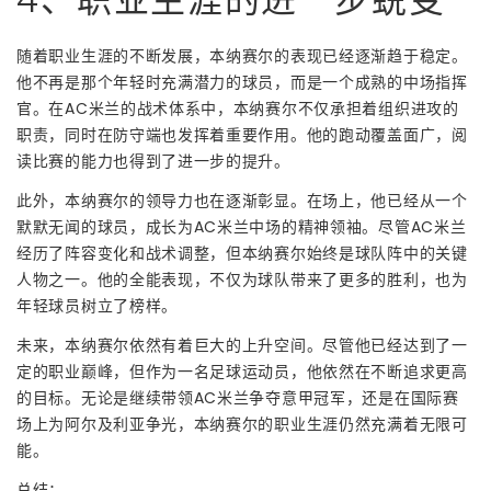
随着职业生涯的不断发展，本纳赛尔的表现已经逐渐趋于稳定。
他不再是那个年轻时充满潜力的球员，而是一个成熟的中场指挥
官。在AC米兰的战术体系中，本纳赛尔不仅承担着组织进攻的
职责，同时在防守端也发挥着重要作用。他的跑动覆盖面广，阅
读比赛的能力也得到了进一步的提升。
此外，本纳赛尔的领导力也在逐渐彰显。在场上，他已经从一个
默默无闻的球员，成长为AC米兰中场的精神领袖。尽管AC米兰
经历了阵容变化和战术调整，但本纳赛尔始终是球队阵中的关键
人物之一。他的全能表现，不仅为球队带来了更多的胜利，也为
年轻球员树立了榜样。
未来，本纳赛尔依然有着巨大的上升空间。尽管他已经达到了一
定的职业巅峰，但作为一名足球运动员，他依然在不断追求更高
的目标。无论是继续带领AC米兰争夺意甲冠军，还是在国际赛
场上为阿尔及利亚争光，本纳赛尔的职业生涯仍然充满着无限可
能。
总结：