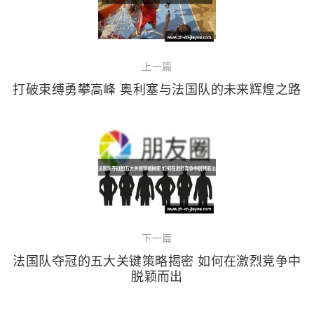
上一篇
打破束缚勇攀高峰 奥利塞与法国队的未来辉煌之路
下一篇
法国队夺冠的五大关键策略揭密 如何在激烈竞争中
脱颖而出