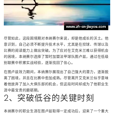
尽管如此，这段困境期对本纳赛尔来说，却是他成长的沃土。他
意识到，自己必须不断提升技术水平，尤其是在控球、传球以及
比赛的阅读能力上做出突破。为了应对在艾克米兰难以获得机会
的困境，本纳赛尔选择了暂时加盟法甲球队图卢兹，通过在低级
别联赛中积累实战经验，逐渐找回了信心。
在图卢兹效力期间，本纳赛尔展现出了自己强大的潜力，逐渐脱
离了困境，并且在比赛中愈加成熟。尽管离开艾克米兰似乎意味
着他放弃了加入大俱乐部的机会，但这段时间却成为了他职业生
涯中最宝贵的磨砺期。
2、突破低谷的关键时刻
本纳赛尔的职业生涯在图卢兹取得一定成功后，迎来了一个重大