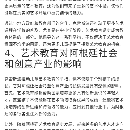
更高质量的艺术教育，还为他们带来了更多的艺术体验，使他们
能够在真实的艺术环境中感受创作的魅力。
通过与地方政府和教育部门的合作，克雷斯波还推动了更多艺术
课程在学校的普及，尤其是在中小学阶段，艺术教育逐步成为教
育体系的一部分。他倡导的这一系列举措，不仅解决了艺术教育
资源不均衡的问题，还为更多儿童提供了接受艺术教育的机会。
4、艺术教育对阿根廷社会
和创意产业的影响
克雷斯波推动儿童艺术教育的举措，远不仅限于个别孩子的成
长，它对阿根廷社会乃至创意产业的长远发展具有深远的影响。
首先，艺术教育能够帮助国家培养更多具有创新意识的年轻人
才。这些孩子不仅能够在艺术领域取得优异的成绩，还能将艺术
所培养的创新思维和跨领域的能力，应用到其他行业中，为阿根
廷的各行各业注入新的活力。
此外，随着阿根廷艺术教育逐步发展，越来越多的艺术人才走向