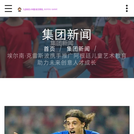
集团新闻
首页
集团新闻
埃尔南·克雷斯波携手推广阿根廷儿童艺术教育
助力未来创意人才成长