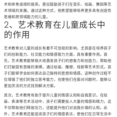
术和体育成绩的提高，更应鼓励孩子们在音乐、绘画、舞蹈等艺
术领域的发展。通过这种方式，他希望能够培养更多具有创造性
思维和跨领域能力的儿童。
2、艺术教育在儿童成长中
的作用
艺术教育对儿童的成长有着不可忽视的影响，尤其是在培养孩子
们的创新能力、社交能力和情感智力方面，具有重要作用。首
先，艺术教育能够极大地激发孩子们的想象力和创造力，帮助他
们打破固有思维的束缚。通过绘画、雕塑、戏剧等艺术形式，孩
子们能够学会如何表达自己独特的思想和情感。这种创作过程不
仅增强了他们的独立思考能力，也使他们在面对问题时，能够以
更加灵活的方式找到解决方案。
其次，艺术教育有助于提升儿童的情感认知和自我意识。在绘
画、表演等艺术活动中，孩子们需要投入大量的情感和精力，这
不仅帮助他们释放压力，还能提升他们对自我价值的认知。此
外，艺术教育还能促进孩子们的情感表达，使他们在日常生活中