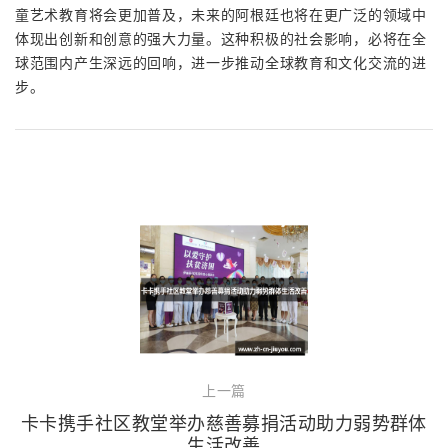
童艺术教育将会更加普及，未来的阿根廷也将在更广泛的领域中
体现出创新和创意的强大力量。这种积极的社会影响，必将在全
球范围内产生深远的回响，进一步推动全球教育和文化交流的进
步。
上一篇
卡卡携手社区教堂举办慈善募捐活动助力弱势群体
生活改善