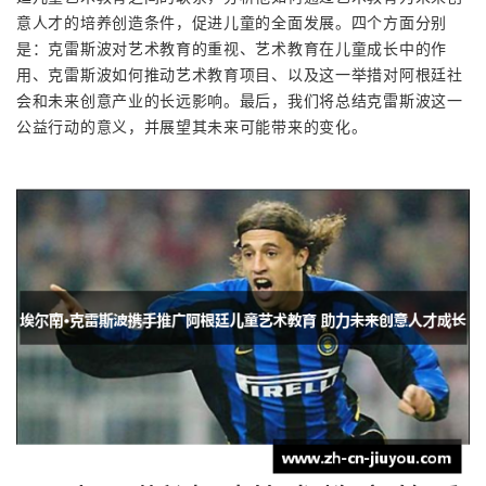
意人才的培养创造条件，促进儿童的全面发展。四个方面分别
是：克雷斯波对艺术教育的重视、艺术教育在儿童成长中的作
用、克雷斯波如何推动艺术教育项目、以及这一举措对阿根廷社
会和未来创意产业的长远影响。最后，我们将总结克雷斯波这一
公益行动的意义，并展望其未来可能带来的变化。