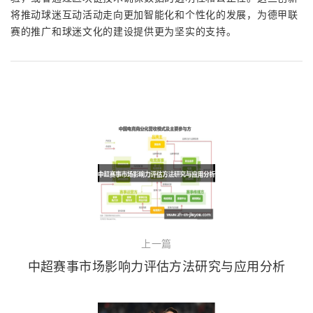
将推动球迷互动活动走向更加智能化和个性化的发展，为德甲联
赛的推广和球迷文化的建设提供更为坚实的支持。
上一篇
中超赛事市场影响力评估方法研究与应用分析