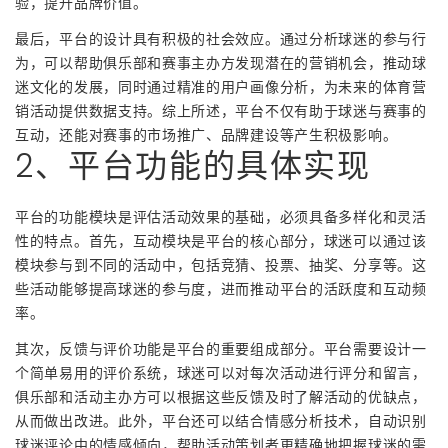
验，提升品牌价值。
最后，平台的设计具有积极的社会效应。通过分析球迷的参与行
为，可以帮助俱乐部和赛事主办方发现潜在的营销机会，推动球
迷文化的发展，同时通过精准的用户画像分析，为未来的体育营
销活动提供数据支持。综上所述，平台不仅有助于球迷与赛事的
互动，还能对赛事的市场推广、品牌建设等产生积极影响。
2、平台功能的具体实现
平台的功能模块是评估活动效果的基础，必须具备多样化和灵活
性的特点。首先，互动模块是平台的核心部分，球迷可以通过该
模块参与到不同的活动中，包括竞猜、投票、抽奖、分享等。这
些活动能够提高球迷的参与度，进而推动平台的活跃度和互动频
率。
其次，反馈与评价功能是平台的重要组成部分。平台需要设计一
个简单易用的评价系统，球迷可以对每次活动进行评分和留言，
俱乐部和活动主办方可以根据这些反馈及时了解活动的优缺点，
从而做出改进。此外，平台还可以结合情感分析技术，自动识别
球迷评论中的情感倾向，帮助活动策划者更精确地把握球迷的需