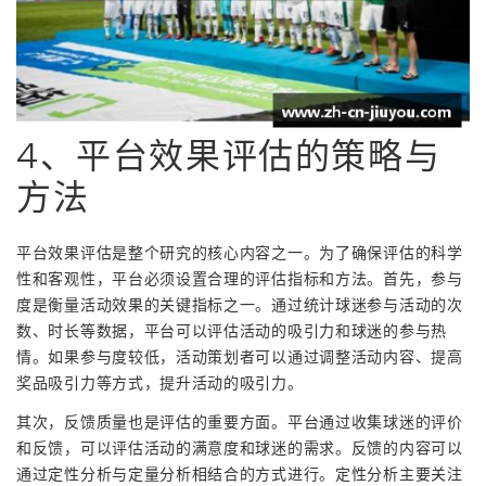
4、平台效果评估的策略与
方法
平台效果评估是整个研究的核心内容之一。为了确保评估的科学
性和客观性，平台必须设置合理的评估指标和方法。首先，参与
度是衡量活动效果的关键指标之一。通过统计球迷参与活动的次
数、时长等数据，平台可以评估活动的吸引力和球迷的参与热
情。如果参与度较低，活动策划者可以通过调整活动内容、提高
奖品吸引力等方式，提升活动的吸引力。
其次，反馈质量也是评估的重要方面。平台通过收集球迷的评价
和反馈，可以评估活动的满意度和球迷的需求。反馈的内容可以
通过定性分析与定量分析相结合的方式进行。定性分析主要关注