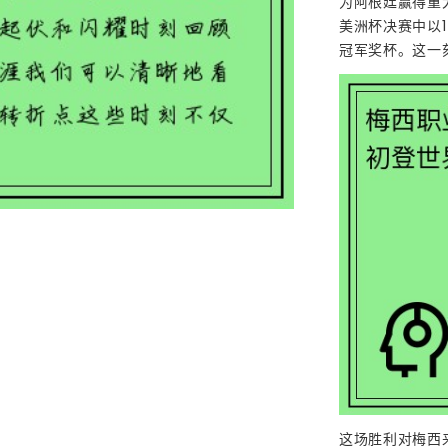
为阿根廷赢得重
美洲杯决赛中以
冠军奖杯。这一
这场胜利对梅西