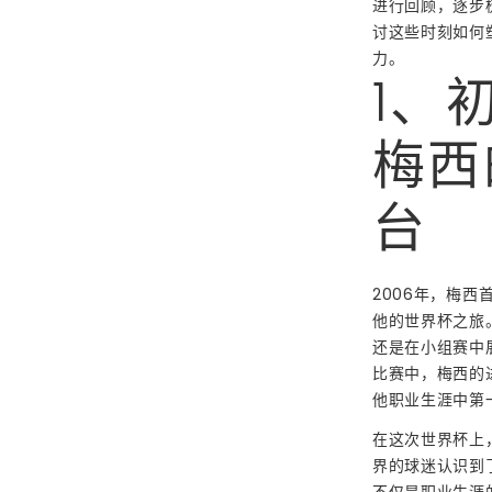
进行回顾，逐步
讨这些时刻如何
力。
1、
梅西
台
2006年，梅
他的世界杯之旅
还是在小组赛中
比赛中，梅西的
他职业生涯中第
在这次世界杯上
界的球迷认识到