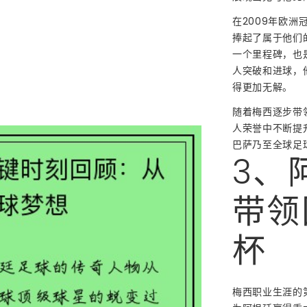
在2009年欧
捧起了属于他们
一个里程碑，也
人突破和进球，
得更加无解。
随着梅西逐步带
人荣誉中不断提
巴萨乃至全球足
3、
带领
杯
梅西职业生涯的