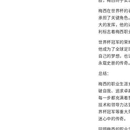
胜，梅西终于实
梅西在世界杯的
承担了关键角色
大的发挥，他的
利标志着梅西职
世界杯冠军的荣
他成为了全球足
自己的梦想，也
永载史册的传奇
总结：
梅西的职业生涯
破自我、追求卓
每一步都充满着
技术和领导力达
界杯冠军等重大
迷心中的传奇。
回顾梅西的职业