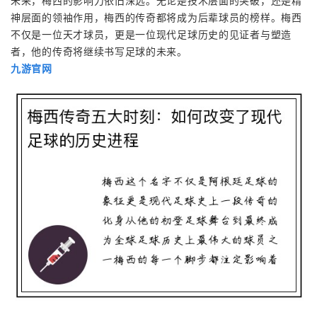
未来，梅西的影响力依旧深远。无论是技术层面的突破，还是精
神层面的领袖作用，梅西的传奇都将成为后辈球员的榜样。梅西
不仅是一位天才球员，更是一位现代足球历史的见证者与塑造
者，他的传奇将继续书写足球的未来。
九游官网