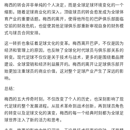
梅西的转会并非单纯的个人决定，而是全球足球环境变化的一个
缩影。随着足球商业化的深入，顶级球员的转会愈发成为全球体
育产业的重要话题。梅西的离开，使得他所在的巴萨俱乐部面临
空前的财政危机，也促使其他足球俱乐部重新审视自身的财务模
式与球员合同安排。
这一转折也象征着足球文化的变革。梅西离开巴萨，不仅是因为
经济和管理上的原因，也反映了全球化时代球员与俱乐部关系的
转变。现代足球不仅仅是关于技术与战术，更多的是围绕着品牌
建设、全球营销和经济利益展开的。梅西的离开让足球俱乐部开
始更加注重球员的商业价值，这对整个足球产业产生了深远的影
响。
总结：
梅西的五大传奇时刻，不仅改变了个人的历史，也深刻影响了现
代足球的整个发展进程。从技术革命到战术创新，再到球员角色
的转变以及足球文化的演变，梅西的每一个经典时刻都为全球足
球世界注入了新的活力和思考。