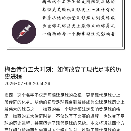
梅西传奇五大时刻：如何改变了现代足球的历
史进程
2026-07-06 20:14:29
梅西，这个名字不仅是阿根廷足球的象征，更是现代足球史上一
段传奇的化身。从他的初登足球舞台到最终成为全球足球历史上
最伟大的球员之一，梅西的每一个脚步都注定影响着足球的格
局。梅西的五大传奇时刻，不仅改写了比赛的进程，也改变了足
球的历史进程，甚至塑造了现代足球的风貌。本文将通过四个方
面详细分析梅西如何通过五个经典时刻，推动了现代足球的变