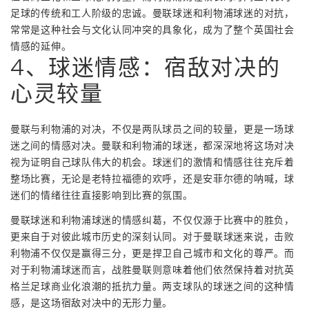
足球的传统和工人阶级的忠诚。曼联球迷和利物浦球迷的对抗，
常常是这种社会与文化认同冲突的具象化，成为了整个英国社会
情感的延伸。
4、球迷情感：宿敌对决的
心灵较量
曼联与利物浦的对决，不仅是两队球员之间的较量，更是一场球
迷之间的情感对决。曼联和利物浦的球迷，都深深地将这场对决
视为证明自己球队伟大的机会。球迷们的激情和情感往往充斥着
整场比赛，无论是老特拉福德的欢呼，还是安菲尔德的呐喊，球
迷们的情绪往往直接影响到比赛的氛围。
曼联球迷和利物浦球迷的情感纠葛，不仅仅源于比赛中的胜负，
更来自于对彼此城市历史的深刻认同。对于曼联球迷来说，击败
利物浦不仅仅是赢得三分，更是捍卫自己城市和文化的尊严。而
对于利物浦球迷而言，战胜曼联则意味着他们依然保持着对抗英
格兰足球商业化浪潮的抵抗力量。两支球队的球迷之间的这种情
感，是这场宿敌对决中的无形力量。