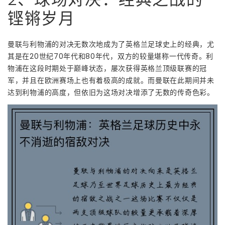
铿锵岁月
曼联与利物浦的对决无数次地成为了英格兰足球史上的经典，尤
其是在20世纪70年代和80年代，双方的较量堪称一代传奇。利
物浦在这段时期处于巅峰状态，屡次获得英格兰顶级联赛的冠
军，并且在欧洲赛场上也有着极高的成就。而曼联在此期间并未
达到利物浦的高度，但依旧为这场对决增添了无数的传奇色彩。