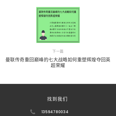
下一篇
曼联传奇重回巅峰的七大战略如何重塑辉煌夺回英
超荣耀
找到我们
13594780034