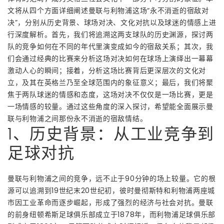
文将从四个方面详细阐述曼联与利物浦这场“永不消逝的宿敌对
决”，分别从历史背景、球场对决、文化对抗以及球迷的情感上进
行深度解析。首先，我们将追溯这两支球队的历史渊源，探讨两
队的竞争如何在不同的年代里演变成如今的宿敌关系；其次，我
们会通过经典的比赛来分析这场对决如何在球场上演绎出一幕幕
激动人心的瞬间；接着，分析这场比赛背后更深层次的文化对
立，及其在英格兰乃至全球范围内的象征意义；最后，我们将聚
焦于两队球迷的情感和态度，这场对决不仅仅是一场比赛，更是
一场情感的较量。通过这些角度的深入探讨，希望能全面展示曼
联与利物浦之间那份永不消逝的宿敌情结。
1、历史背景：从工业竞争到
足球对抗
曼联与利物浦之间的竞争，远不止于90分钟的场上较量。它的根
源可以追溯到19世纪末20世纪初，彼时曼彻斯特和利物浦两座城
市因工业革命而逐步崛起，形成了强烈的经济与社会对抗。曼联
的前身纽顿希斯足球俱乐部成立于1878年，而利物浦足球俱乐部